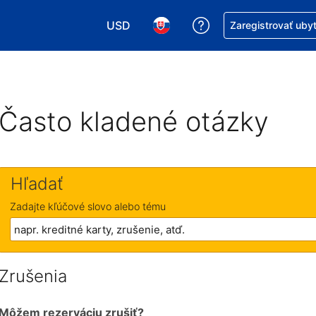
USD
Získajte pomoc s r
Zaregistrovať uby
Vybrať menu. Momentálne máte zvolen
Vybrať jazyk. Momentálne mát
Často kladené otázky
Hľadať
Zadajte kľúčové slovo alebo tému
Zrušenia
Môžem rezerváciu zrušiť?