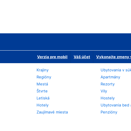
Verzia pre mobil
Váš účet
Vykonajte zmeny v
Krajiny
Ubytovania v sú
Regióny
Apartmány
Mestá
Rezorty
Štvrte
Vily
Letiská
Hostely
Hotely
Ubytovania bed 
Zaujímavé miesta
Penzióny