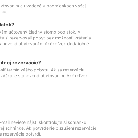
ubytovaním a uvedené v podmienkach vašej
niu.
latok?
vám účtovaný žiadny storno poplatok. V
te si rezervovali pobyt bez možnosti vrátenia
 stanovená ubytovaním. Akékoľvek dodatočné
atnej rezervácie?
niť termín vášho pobytu. Ak sa rezerváciu
o výška je stanovená ubytovaním. Akékoľvek
mail neviete nájsť, skontrolujte si schránku
vej schránke. Ak potvrdenie o zrušení rezervácie
 rezervácie potvrdí.