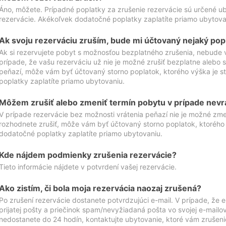
Áno, môžete. Prípadné poplatky za zrušenie rezervácie sú určené 
rezervácie. Akékoľvek dodatočné poplatky zaplatíte priamo ubytova
Ak svoju rezerváciu zruším, bude mi účtovaný nejaký pop
Ak si rezervujete pobyt s možnosťou bezplatného zrušenia, nebude 
prípade, že vašu rezerváciu už nie je možné zrušiť bezplatne alebo s
peňazí, môže vám byť účtovaný storno poplatok, ktorého výška je
poplatky zaplatíte priamo ubytovaniu.
Môžem zrušiť alebo zmeniť termín pobytu v prípade nevr
V prípade rezervácie bez možnosti vrátenia peňazí nie je možné zme
rozhodnete zrušiť, môže vám byť účtovaný storno poplatok, ktoréh
dodatočné poplatky zaplatíte priamo ubytovaniu.
Kde nájdem podmienky zrušenia rezervácie?
Tieto informácie nájdete v potvrdení vašej rezervácie.
Ako zistím, či bola moja rezervácia naozaj zrušená?
Po zrušení rezervácie dostanete potvrdzujúci e-mail. V prípade, že e-
prijatej pošty a priečinok spam/nevyžiadaná pošta vo svojej e-mailo
nedostanete do 24 hodín, kontaktujte ubytovanie, ktoré vám zrušenie