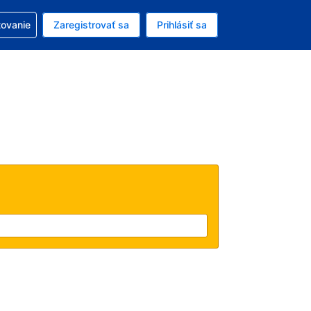
ezerváciou
tovanie
Zaregistrovať sa
Prihlásiť sa
ú menu Americký dolár
e zvolený jazyk V slovenčine