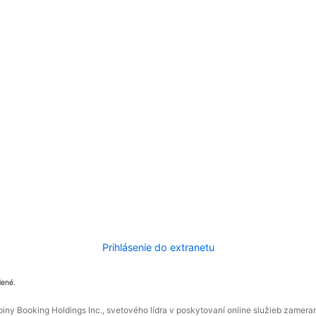
Prihlásenie do extranetu
dené.
ny Booking Holdings Inc., svetového lídra v poskytovaní online služieb zamera