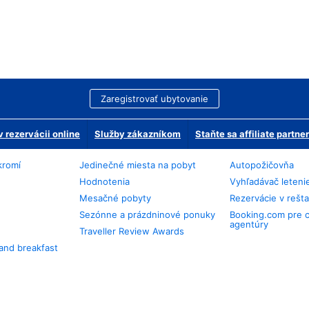
Zaregistrovať ubytovanie
 rezervácii online
Služby zákazníkom
Staňte sa affiliate partn
kromí
Jedinečné miesta na pobyt
Autopožičovňa
Hodnotenia
Vyhľadávač leteni
Mesačné pobyty
Rezervácie v rešt
Sezónne a prázdninové ponuky
Booking.com pre 
agentúry
Traveller Review Awards
and breakfast