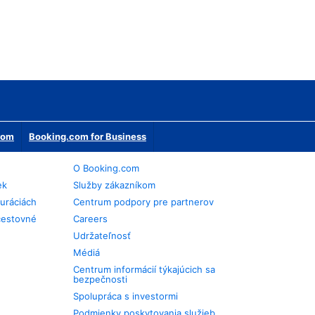
erom
Booking.com for Business
O Booking.com
ek
Služby zákazníkom
auráciách
Centrum podpory pre partnerov
cestovné
Careers
Udržateľnosť
Médiá
Centrum informácií týkajúcich sa
bezpečnosti
Spolupráca s investormi
Podmienky poskytovania služieb