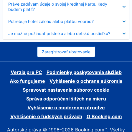
Nezobrazuje
Práve zadávam údaje o svojej kreditnej karte. Kedy
sa
budem platiť?
Nezobrazuje
Potrebuje hotel zálohu alebo platbu vopred?
sa
Nezobrazuje
Je možné požiadať prístelku alebo detskú postieľku?
sa
Zaregistrovať ubytovanie
Verzia pre PC
Podmienky poskytovania služieb
Ako fungujeme
Vyhlásenie o ochrane súkromia
Spravovať nastavenia súborov cookie
Správa odporúčaní šitých na mieru
Vyhlásenie o modernom otroctve
Vyhlásenie o ľudských právach
O Booking.com
Autorské práva © 1996–2026 Booking.com™. Všetky