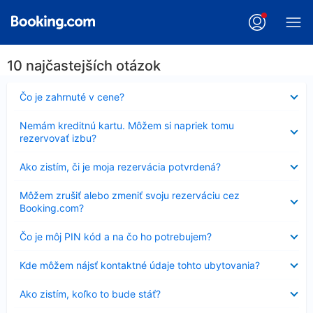
10 najčastejších otázok
Nezobrazuje
Čo je zahrnuté v cene?
sa
Nezobrazuje
Nemám kreditnú kartu. Môžem si napriek tomu
sa
rezervovať izbu?
Nezobrazuje
Ako zistím, či je moja rezervácia potvrdená?
sa
Nezobrazuje
Môžem zrušiť alebo zmeniť svoju rezerváciu cez
sa
Booking.com?
Nezobrazuje
Čo je môj PIN kód a na čo ho potrebujem?
sa
Nezobrazuje
Kde môžem nájsť kontaktné údaje tohto ubytovania?
sa
Nezobrazuje
Ako zistím, koľko to bude stáť?
sa