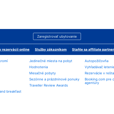
Zaregistrovať ubytovanie
 rezervácii online
Služby zákazníkom
Staňte sa affiliate partn
kromí
Jedinečné miesta na pobyt
Autopožičovňa
Hodnotenia
Vyhľadávač leteni
Mesačné pobyty
Rezervácie v rešt
Sezónne a prázdninové ponuky
Booking.com pre 
agentúry
Traveller Review Awards
and breakfast