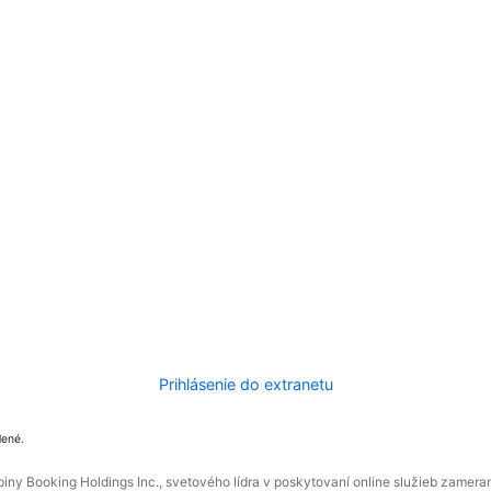
Prihlásenie do extranetu
dené.
ny Booking Holdings Inc., svetového lídra v poskytovaní online služieb zamera