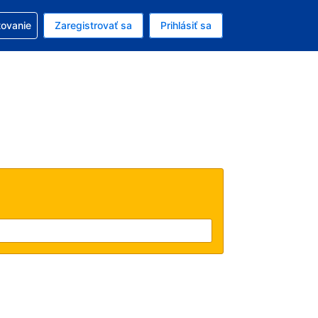
ezerváciou
tovanie
Zaregistrovať sa
Prihlásiť sa
enú menu EUR
e zvolený jazyk V slovenčine