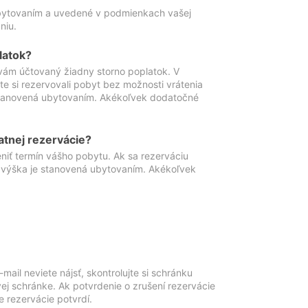
ubytovaním a uvedené v podmienkach vašej
niu.
latok?
vám účtovaný žiadny storno poplatok. V
te si rezervovali pobyt bez možnosti vrátenia
 stanovená ubytovaním. Akékoľvek dodatočné
atnej rezervácie?
niť termín vášho pobytu. Ak sa rezerváciu
o výška je stanovená ubytovaním. Akékoľvek
mail neviete nájsť, skontrolujte si schránku
vej schránke. Ak potvrdenie o zrušení rezervácie
 rezervácie potvrdí.