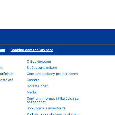
erom
Booking.com for Business
O Booking.com
ek
Služby zákazníkom
auráciách
Centrum podpory pre partnerov
cestovné
Careers
Udržateľnosť
Médiá
Centrum informácií týkajúcich sa
bezpečnosti
Spolupráca s investormi
Podmienky poskytovania služieb