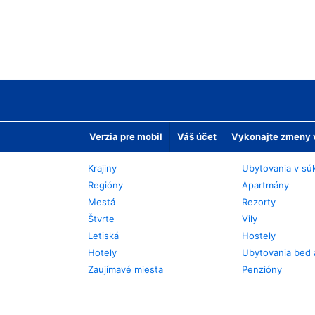
Verzia pre mobil
Váš účet
Vykonajte zmeny v
Krajiny
Ubytovania v sú
Regióny
Apartmány
Mestá
Rezorty
Štvrte
Vily
Letiská
Hostely
Hotely
Ubytovania bed 
Zaujímavé miesta
Penzióny