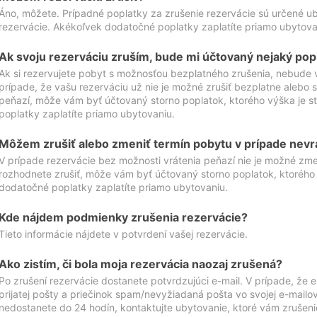
Áno, môžete. Prípadné poplatky za zrušenie rezervácie sú určené 
rezervácie. Akékoľvek dodatočné poplatky zaplatíte priamo ubytova
Ak svoju rezerváciu zruším, bude mi účtovaný nejaký pop
Ak si rezervujete pobyt s možnosťou bezplatného zrušenia, nebude 
prípade, že vašu rezerváciu už nie je možné zrušiť bezplatne alebo s
peňazí, môže vám byť účtovaný storno poplatok, ktorého výška je
poplatky zaplatíte priamo ubytovaniu.
Môžem zrušiť alebo zmeniť termín pobytu v prípade nevr
V prípade rezervácie bez možnosti vrátenia peňazí nie je možné zme
rozhodnete zrušiť, môže vám byť účtovaný storno poplatok, ktoréh
dodatočné poplatky zaplatíte priamo ubytovaniu.
Kde nájdem podmienky zrušenia rezervácie?
Tieto informácie nájdete v potvrdení vašej rezervácie.
Ako zistím, či bola moja rezervácia naozaj zrušená?
Po zrušení rezervácie dostanete potvrdzujúci e-mail. V prípade, že e-
prijatej pošty a priečinok spam/nevyžiadaná pošta vo svojej e-mailo
nedostanete do 24 hodín, kontaktujte ubytovanie, ktoré vám zrušenie