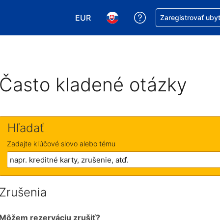
EUR
Získajte pomoc s r
Zaregistrovať uby
Vybrať menu. Momentálne máte zvol
Vybrať jazyk. Momentálne mát
Často kladené otázky
Hľadať
Zadajte kľúčové slovo alebo tému
Zrušenia
Môžem rezerváciu zrušiť?