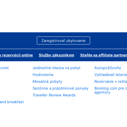
Zaregistrovať ubytovanie
 rezervácii online
Služby zákazníkom
Staňte sa affiliate partn
kromí
Jedinečné miesta na pobyt
Autopožičovňa
Hodnotenia
Vyhľadávač leteni
Mesačné pobyty
Rezervácie v rešt
Sezónne a prázdninové ponuky
Booking.com pre 
agentúry
Traveller Review Awards
and breakfast