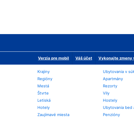
Verzia pre mobil
Váš účet
Vykonajte zmeny v
Krajiny
Ubytovania v sú
Regióny
Apartmány
Mestá
Rezorty
Štvrte
Vily
Letiská
Hostely
Hotely
Ubytovania bed 
Zaujímavé miesta
Penzióny