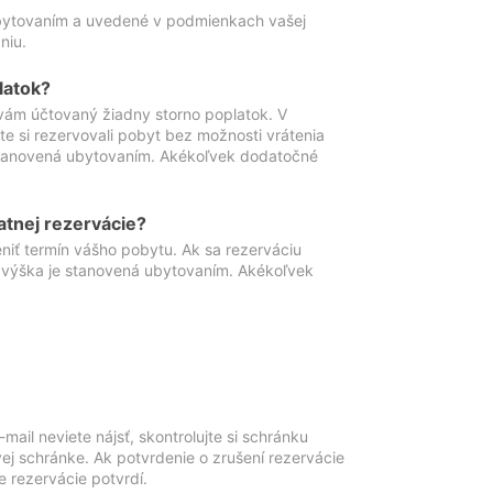
ubytovaním a uvedené v podmienkach vašej
niu.
latok?
vám účtovaný žiadny storno poplatok. V
te si rezervovali pobyt bez možnosti vrátenia
 stanovená ubytovaním. Akékoľvek dodatočné
atnej rezervácie?
niť termín vášho pobytu. Ak sa rezerváciu
o výška je stanovená ubytovaním. Akékoľvek
mail neviete nájsť, skontrolujte si schránku
vej schránke. Ak potvrdenie o zrušení rezervácie
 rezervácie potvrdí.