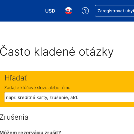
USD
Získajte pomoc s r
Zaregistrovať uby
Vybrať menu. Momentálne máte zvolen
Vybrať jazyk. Momentálne mát
Často kladené otázky
Hľadať
Zadajte kľúčové slovo alebo tému
Zrušenia
Môžem rezerváciu zrušiť?