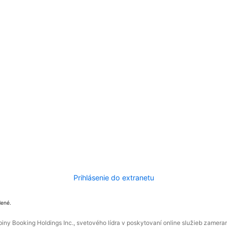
Prihlásenie do extranetu
dené.
ny Booking Holdings Inc., svetového lídra v poskytovaní online služieb zamera