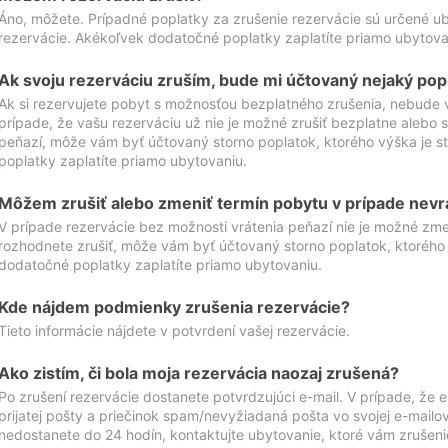
Áno, môžete. Prípadné poplatky za zrušenie rezervácie sú určené 
rezervácie. Akékoľvek dodatočné poplatky zaplatíte priamo ubytova
Ak svoju rezerváciu zruším, bude mi účtovaný nejaký pop
Ak si rezervujete pobyt s možnosťou bezplatného zrušenia, nebude 
prípade, že vašu rezerváciu už nie je možné zrušiť bezplatne alebo s
peňazí, môže vám byť účtovaný storno poplatok, ktorého výška je
poplatky zaplatíte priamo ubytovaniu.
Môžem zrušiť alebo zmeniť termín pobytu v prípade nevr
V prípade rezervácie bez možnosti vrátenia peňazí nie je možné zme
rozhodnete zrušiť, môže vám byť účtovaný storno poplatok, ktoréh
dodatočné poplatky zaplatíte priamo ubytovaniu.
Kde nájdem podmienky zrušenia rezervácie?
Tieto informácie nájdete v potvrdení vašej rezervácie.
Ako zistím, či bola moja rezervácia naozaj zrušená?
Po zrušení rezervácie dostanete potvrdzujúci e-mail. V prípade, že e-
prijatej pošty a priečinok spam/nevyžiadaná pošta vo svojej e-mailo
nedostanete do 24 hodín, kontaktujte ubytovanie, ktoré vám zrušenie