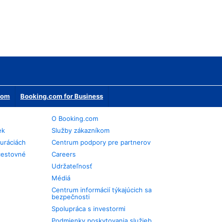
erom
Booking.com for Business
O Booking.com
ek
Služby zákazníkom
auráciách
Centrum podpory pre partnerov
cestovné
Careers
Udržateľnosť
Médiá
Centrum informácií týkajúcich sa
bezpečnosti
Spolupráca s investormi
Podmienky poskytovania služieb