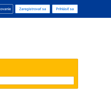
ezerváciou
tovanie
Zaregistrovať sa
Prihlásiť sa
ú menu Americký dolár
e zvolený jazyk V slovenčine