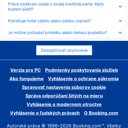
Nezobrazuje
Práve zadávam údaje o svojej kreditnej karte. Kedy
sa
budem platiť?
Nezobrazuje
Potrebuje hotel zálohu alebo platbu vopred?
sa
Nezobrazuje
Je možné požiadať prístelku alebo detskú postieľku?
sa
Zaregistrovať ubytovanie
Verzia pre PC
Podmienky poskytovania služieb
Ako fungujeme
Vyhlásenie o ochrane súkromia
Spravovať nastavenia súborov cookie
Správa odporúčaní šitých na mieru
Vyhlásenie o modernom otroctve
Vyhlásenie o ľudských právach
O Booking.com
Autorské práva © 1996–2026 Booking.com™. Všetky