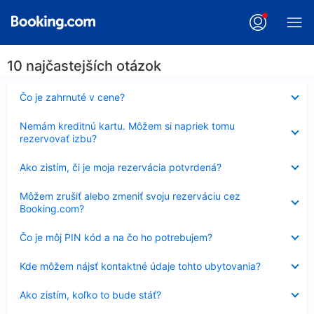
10 najčastejších otázok
Nezobrazuje
Čo je zahrnuté v cene?
sa
Nezobrazuje
Nemám kreditnú kartu. Môžem si napriek tomu
sa
rezervovať izbu?
Nezobrazuje
Ako zistím, či je moja rezervácia potvrdená?
sa
Nezobrazuje
Môžem zrušiť alebo zmeniť svoju rezerváciu cez
sa
Booking.com?
Nezobrazuje
Čo je môj PIN kód a na čo ho potrebujem?
sa
Nezobrazuje
Kde môžem nájsť kontaktné údaje tohto ubytovania?
sa
Nezobrazuje
Ako zistím, koľko to bude stáť?
sa