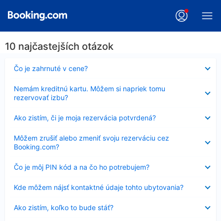
10 najčastejších otázok
Nezobrazuje
Čo je zahrnuté v cene?
sa
Nezobrazuje
Nemám kreditnú kartu. Môžem si napriek tomu
sa
rezervovať izbu?
Nezobrazuje
Ako zistím, či je moja rezervácia potvrdená?
sa
Nezobrazuje
Môžem zrušiť alebo zmeniť svoju rezerváciu cez
sa
Booking.com?
Nezobrazuje
Čo je môj PIN kód a na čo ho potrebujem?
sa
Nezobrazuje
Kde môžem nájsť kontaktné údaje tohto ubytovania?
sa
Nezobrazuje
Ako zistím, koľko to bude stáť?
sa