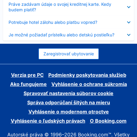
Nezobrazuje
Práve zadávam údaje o svojej kreditnej karte. Kedy
sa
budem platiť?
Nezobrazuje
Potrebuje hotel zálohu alebo platbu vopred?
sa
Nezobrazuje
Je možné požiadať prístelku alebo detskú postieľku?
sa
Zaregistrovať ubytovanie
Verzia pre PC
Podmienky poskytovania služieb
Ako fungujeme
Vyhlásenie o ochrane súkromia
Spravovať nastavenia súborov cookie
Správa odporúčaní šitých na mieru
Vyhlásenie o modernom otroctve
Vyhlásenie o ľudských právach
O Booking.com
Autorské práva © 1996–2026 Booking.com™. Všetky