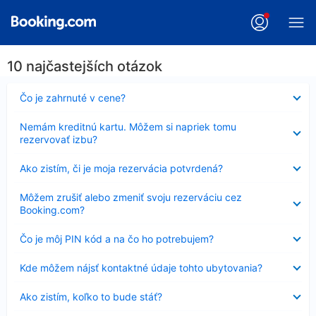
10 najčastejších otázok
Nezobrazuje
Čo je zahrnuté v cene?
sa
Nezobrazuje
Nemám kreditnú kartu. Môžem si napriek tomu
sa
rezervovať izbu?
Nezobrazuje
Ako zistím, či je moja rezervácia potvrdená?
sa
Nezobrazuje
Môžem zrušiť alebo zmeniť svoju rezerváciu cez
sa
Booking.com?
Nezobrazuje
Čo je môj PIN kód a na čo ho potrebujem?
sa
Nezobrazuje
Kde môžem nájsť kontaktné údaje tohto ubytovania?
sa
Nezobrazuje
Ako zistím, koľko to bude stáť?
sa