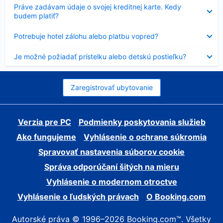
Nezobrazuje
Práve zadávam údaje o svojej kreditnej karte. Kedy
sa
budem platiť?
Nezobrazuje
Potrebuje hotel zálohu alebo platbu vopred?
sa
Nezobrazuje
Je možné požiadať prístelku alebo detskú postieľku?
sa
Zaregistrovať ubytovanie
Verzia pre PC
Podmienky poskytovania služieb
Ako fungujeme
Vyhlásenie o ochrane súkromia
Spravovať nastavenia súborov cookie
Správa odporúčaní šitých na mieru
Vyhlásenie o modernom otroctve
Vyhlásenie o ľudských právach
O Booking.com
Autorské práva © 1996–2026 Booking.com™. Všetky