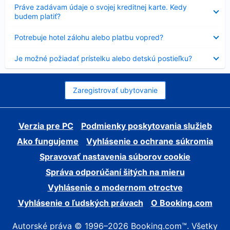
Nezobrazuje
Práve zadávam údaje o svojej kreditnej karte. Kedy
sa
budem platiť?
Nezobrazuje
Potrebuje hotel zálohu alebo platbu vopred?
sa
Nezobrazuje
Je možné požiadať prístelku alebo detskú postieľku?
sa
Zaregistrovať ubytovanie
Verzia pre PC
Podmienky poskytovania služieb
Ako fungujeme
Vyhlásenie o ochrane súkromia
Spravovať nastavenia súborov cookie
Správa odporúčaní šitých na mieru
Vyhlásenie o modernom otroctve
Vyhlásenie o ľudských právach
O Booking.com
Autorské práva © 1996–2026 Booking.com™. Všetky