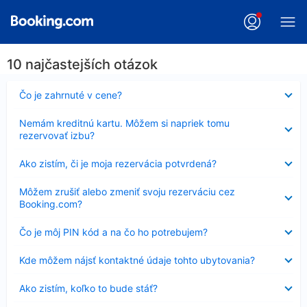
10 najčastejších otázok
Nezobrazuje
Čo je zahrnuté v cene?
sa
Nezobrazuje
Nemám kreditnú kartu. Môžem si napriek tomu
sa
rezervovať izbu?
Nezobrazuje
Ako zistím, či je moja rezervácia potvrdená?
sa
Nezobrazuje
Môžem zrušiť alebo zmeniť svoju rezerváciu cez
sa
Booking.com?
Nezobrazuje
Čo je môj PIN kód a na čo ho potrebujem?
sa
Nezobrazuje
Kde môžem nájsť kontaktné údaje tohto ubytovania?
sa
Nezobrazuje
Ako zistím, koľko to bude stáť?
sa