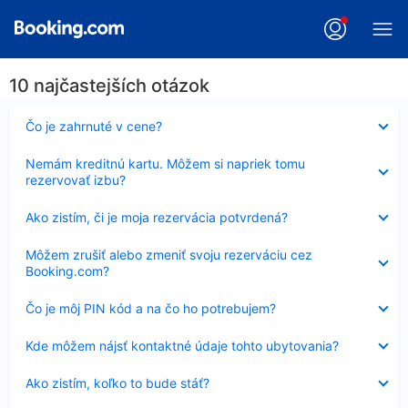
10 najčastejších otázok
Nezobrazuje
Čo je zahrnuté v cene?
sa
Nezobrazuje
Nemám kreditnú kartu. Môžem si napriek tomu
sa
rezervovať izbu?
Nezobrazuje
Ako zistím, či je moja rezervácia potvrdená?
sa
Nezobrazuje
Môžem zrušiť alebo zmeniť svoju rezerváciu cez
sa
Booking.com?
Nezobrazuje
Čo je môj PIN kód a na čo ho potrebujem?
sa
Nezobrazuje
Kde môžem nájsť kontaktné údaje tohto ubytovania?
sa
Nezobrazuje
Ako zistím, koľko to bude stáť?
sa