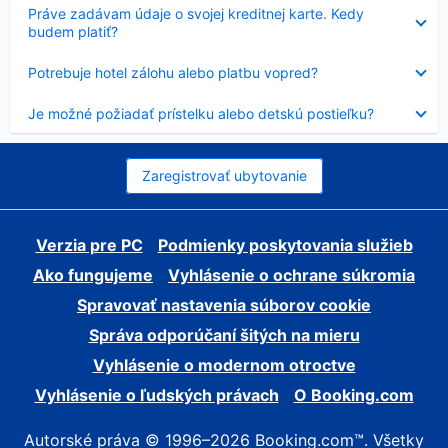
Nezobrazuje
Práve zadávam údaje o svojej kreditnej karte. Kedy
sa
budem platiť?
Nezobrazuje
Potrebuje hotel zálohu alebo platbu vopred?
sa
Nezobrazuje
Je možné požiadať prístelku alebo detskú postieľku?
sa
Zaregistrovať ubytovanie
Verzia pre PC
Podmienky poskytovania služieb
Ako fungujeme
Vyhlásenie o ochrane súkromia
Spravovať nastavenia súborov cookie
Správa odporúčaní šitých na mieru
Vyhlásenie o modernom otroctve
Vyhlásenie o ľudských právach
O Booking.com
Autorské práva © 1996–2026 Booking.com™. Všetky