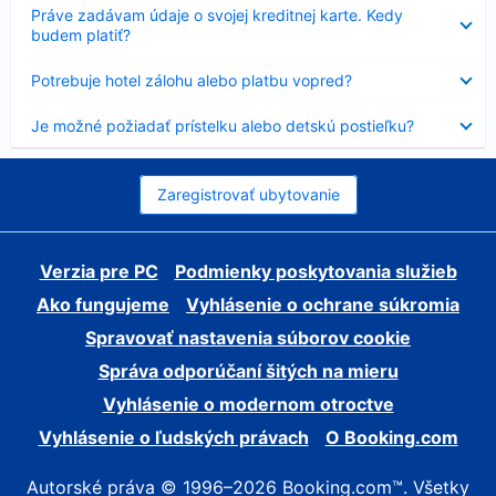
Nezobrazuje
Práve zadávam údaje o svojej kreditnej karte. Kedy
sa
budem platiť?
Nezobrazuje
Potrebuje hotel zálohu alebo platbu vopred?
sa
Nezobrazuje
Je možné požiadať prístelku alebo detskú postieľku?
sa
Zaregistrovať ubytovanie
Verzia pre PC
Podmienky poskytovania služieb
Ako fungujeme
Vyhlásenie o ochrane súkromia
Spravovať nastavenia súborov cookie
Správa odporúčaní šitých na mieru
Vyhlásenie o modernom otroctve
Vyhlásenie o ľudských právach
O Booking.com
Autorské práva © 1996–2026 Booking.com™. Všetky