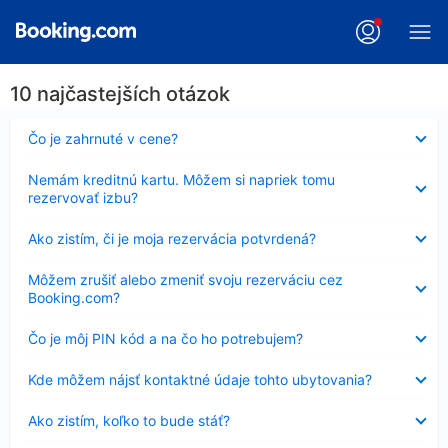
10 najčastejších otázok
Nezobrazuje
Čo je zahrnuté v cene?
sa
Nezobrazuje
Nemám kreditnú kartu. Môžem si napriek tomu
sa
rezervovať izbu?
Nezobrazuje
Ako zistím, či je moja rezervácia potvrdená?
sa
Nezobrazuje
Môžem zrušiť alebo zmeniť svoju rezerváciu cez
sa
Booking.com?
Nezobrazuje
Čo je môj PIN kód a na čo ho potrebujem?
sa
Nezobrazuje
Kde môžem nájsť kontaktné údaje tohto ubytovania?
sa
Nezobrazuje
Ako zistím, koľko to bude stáť?
sa