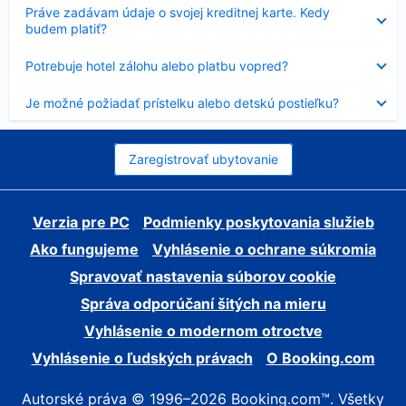
Nezobrazuje
Práve zadávam údaje o svojej kreditnej karte. Kedy
sa
budem platiť?
Nezobrazuje
Potrebuje hotel zálohu alebo platbu vopred?
sa
Nezobrazuje
Je možné požiadať prístelku alebo detskú postieľku?
sa
Zaregistrovať ubytovanie
Verzia pre PC
Podmienky poskytovania služieb
Ako fungujeme
Vyhlásenie o ochrane súkromia
Spravovať nastavenia súborov cookie
Správa odporúčaní šitých na mieru
Vyhlásenie o modernom otroctve
Vyhlásenie o ľudských právach
O Booking.com
Autorské práva © 1996–2026 Booking.com™. Všetky