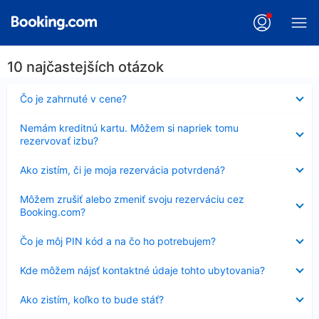
10 najčastejších otázok
Nezobrazuje
Čo je zahrnuté v cene?
sa
Nezobrazuje
Nemám kreditnú kartu. Môžem si napriek tomu
sa
rezervovať izbu?
Nezobrazuje
Ako zistím, či je moja rezervácia potvrdená?
sa
Nezobrazuje
Môžem zrušiť alebo zmeniť svoju rezerváciu cez
sa
Booking.com?
Nezobrazuje
Čo je môj PIN kód a na čo ho potrebujem?
sa
Nezobrazuje
Kde môžem nájsť kontaktné údaje tohto ubytovania?
sa
Nezobrazuje
Ako zistím, koľko to bude stáť?
sa