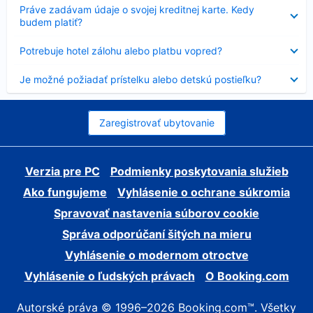
Nezobrazuje
Práve zadávam údaje o svojej kreditnej karte. Kedy
sa
budem platiť?
Nezobrazuje
Potrebuje hotel zálohu alebo platbu vopred?
sa
Nezobrazuje
Je možné požiadať prístelku alebo detskú postieľku?
sa
Zaregistrovať ubytovanie
Verzia pre PC
Podmienky poskytovania služieb
Ako fungujeme
Vyhlásenie o ochrane súkromia
Spravovať nastavenia súborov cookie
Správa odporúčaní šitých na mieru
Vyhlásenie o modernom otroctve
Vyhlásenie o ľudských právach
O Booking.com
Autorské práva © 1996–2026 Booking.com™. Všetky