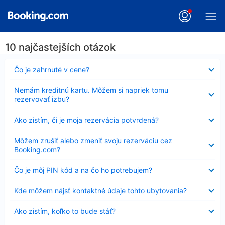
10 najčastejších otázok
Nezobrazuje
Čo je zahrnuté v cene?
sa
Nezobrazuje
Nemám kreditnú kartu. Môžem si napriek tomu
sa
rezervovať izbu?
Nezobrazuje
Ako zistím, či je moja rezervácia potvrdená?
sa
Nezobrazuje
Môžem zrušiť alebo zmeniť svoju rezerváciu cez
sa
Booking.com?
Nezobrazuje
Čo je môj PIN kód a na čo ho potrebujem?
sa
Nezobrazuje
Kde môžem nájsť kontaktné údaje tohto ubytovania?
sa
Nezobrazuje
Ako zistím, koľko to bude stáť?
sa