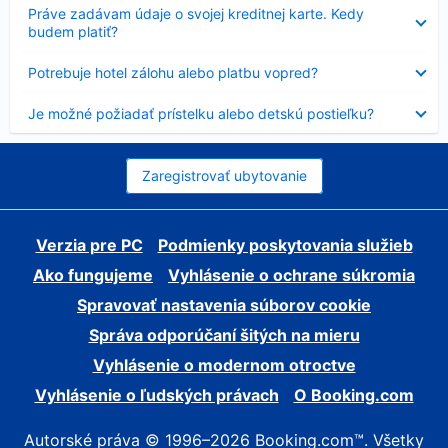
Nezobrazuje
Práve zadávam údaje o svojej kreditnej karte. Kedy
sa
budem platiť?
Nezobrazuje
Potrebuje hotel zálohu alebo platbu vopred?
sa
Nezobrazuje
Je možné požiadať prístelku alebo detskú postieľku?
sa
Zaregistrovať ubytovanie
Verzia pre PC
Podmienky poskytovania služieb
Ako fungujeme
Vyhlásenie o ochrane súkromia
Spravovať nastavenia súborov cookie
Správa odporúčaní šitých na mieru
Vyhlásenie o modernom otroctve
Vyhlásenie o ľudských právach
O Booking.com
Autorské práva © 1996–2026 Booking.com™. Všetky