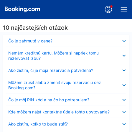
10 najčastejších otázok
Nezobrazuje
Čo je zahrnuté v cene?
sa
Nezobrazuje
Nemám kreditnú kartu. Môžem si napriek tomu
sa
rezervovať izbu?
Nezobrazuje
Ako zistím, či je moja rezervácia potvrdená?
sa
Nezobrazuje
Môžem zrušiť alebo zmeniť svoju rezerváciu cez
sa
Booking.com?
Nezobrazuje
Čo je môj PIN kód a na čo ho potrebujem?
sa
Nezobrazuje
Kde môžem nájsť kontaktné údaje tohto ubytovania?
sa
Nezobrazuje
Ako zistím, koľko to bude stáť?
sa