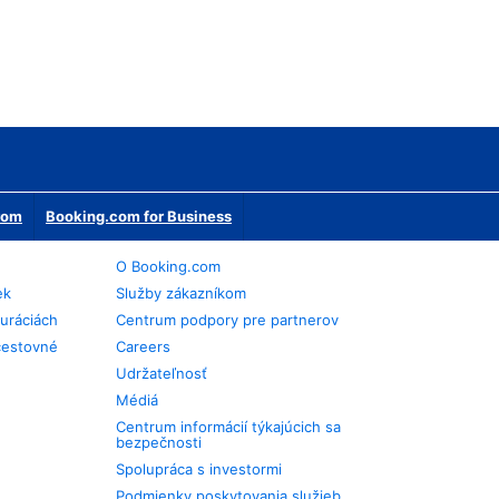
erom
Booking.com for Business
O Booking.com
ek
Služby zákazníkom
auráciách
Centrum podpory pre partnerov
cestovné
Careers
Udržateľnosť
Médiá
Centrum informácií týkajúcich sa
bezpečnosti
Spolupráca s investormi
Podmienky poskytovania služieb