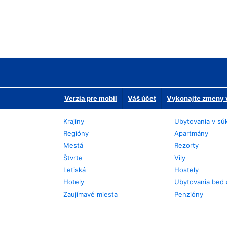
Verzia pre mobil
Váš účet
Vykonajte zmeny v
Krajiny
Ubytovania v sú
Regióny
Apartmány
Mestá
Rezorty
Štvrte
Vily
Letiská
Hostely
Hotely
Ubytovania bed 
Zaujímavé miesta
Penzióny