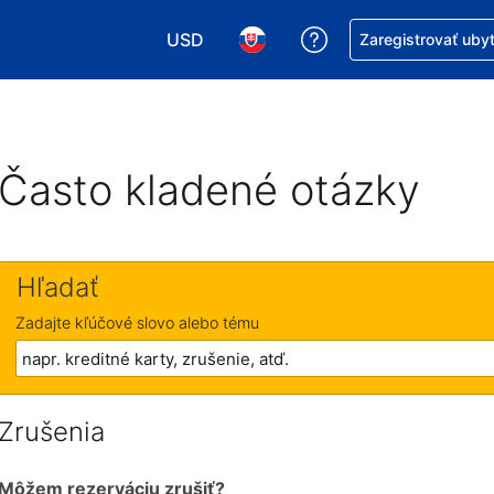
USD
Získajte pomoc s r
Zaregistrovať uby
Vybrať menu. Momentálne máte zvolen
Vybrať jazyk. Momentálne mát
Často kladené otázky
Hľadať
Zadajte kľúčové slovo alebo tému
Zrušenia
Môžem rezerváciu zrušiť?