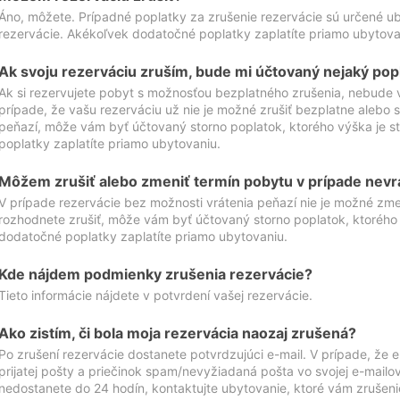
Áno, môžete. Prípadné poplatky za zrušenie rezervácie sú určené 
rezervácie. Akékoľvek dodatočné poplatky zaplatíte priamo ubytova
Ak svoju rezerváciu zruším, bude mi účtovaný nejaký pop
Ak si rezervujete pobyt s možnosťou bezplatného zrušenia, nebude 
prípade, že vašu rezerváciu už nie je možné zrušiť bezplatne alebo s
peňazí, môže vám byť účtovaný storno poplatok, ktorého výška je
poplatky zaplatíte priamo ubytovaniu.
Môžem zrušiť alebo zmeniť termín pobytu v prípade nevr
V prípade rezervácie bez možnosti vrátenia peňazí nie je možné zme
rozhodnete zrušiť, môže vám byť účtovaný storno poplatok, ktoréh
dodatočné poplatky zaplatíte priamo ubytovaniu.
Kde nájdem podmienky zrušenia rezervácie?
Tieto informácie nájdete v potvrdení vašej rezervácie.
Ako zistím, či bola moja rezervácia naozaj zrušená?
Po zrušení rezervácie dostanete potvrdzujúci e-mail. V prípade, že e-
prijatej pošty a priečinok spam/nevyžiadaná pošta vo svojej e-mailo
nedostanete do 24 hodín, kontaktujte ubytovanie, ktoré vám zrušenie