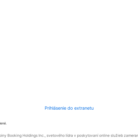
Prihlásenie do extranetu
dené.
ny Booking Holdings Inc., svetového lídra v poskytovaní online služieb zamera