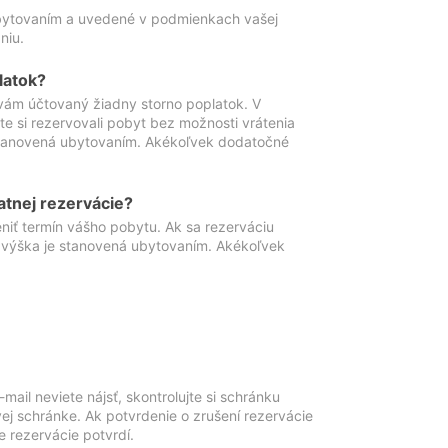
ubytovaním a uvedené v podmienkach vašej
niu.
latok?
vám účtovaný žiadny storno poplatok. V
te si rezervovali pobyt bez možnosti vrátenia
 stanovená ubytovaním. Akékoľvek dodatočné
atnej rezervácie?
niť termín vášho pobytu. Ak sa rezerváciu
o výška je stanovená ubytovaním. Akékoľvek
mail neviete nájsť, skontrolujte si schránku
vej schránke. Ak potvrdenie o zrušení rezervácie
 rezervácie potvrdí.