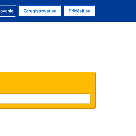
ezerváciou
tovanie
Zaregistrovať sa
Prihlásiť sa
ú menu Americký dolár
e zvolený jazyk V slovenčine