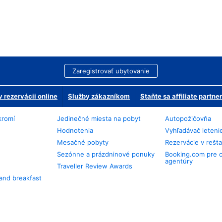
Zaregistrovať ubytovanie
 rezervácii online
Služby zákazníkom
Staňte sa affiliate partn
kromí
Jedinečné miesta na pobyt
Autopožičovňa
Hodnotenia
Vyhľadávač leteni
Mesačné pobyty
Rezervácie v rešt
Sezónne a prázdninové ponuky
Booking.com pre 
agentúry
Traveller Review Awards
and breakfast