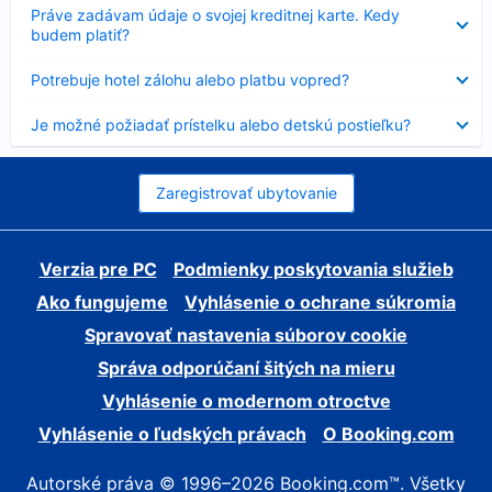
Nezobrazuje
Práve zadávam údaje o svojej kreditnej karte. Kedy
sa
budem platiť?
Nezobrazuje
Potrebuje hotel zálohu alebo platbu vopred?
sa
Nezobrazuje
Je možné požiadať prístelku alebo detskú postieľku?
sa
Zaregistrovať ubytovanie
Verzia pre PC
Podmienky poskytovania služieb
Ako fungujeme
Vyhlásenie o ochrane súkromia
Spravovať nastavenia súborov cookie
Správa odporúčaní šitých na mieru
Vyhlásenie o modernom otroctve
Vyhlásenie o ľudských právach
O Booking.com
Autorské práva © 1996–2026 Booking.com™. Všetky