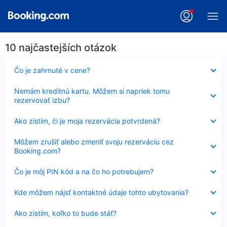
10 najčastejších otázok
Nezobrazuje
Čo je zahrnuté v cene?
sa
Nezobrazuje
Nemám kreditnú kartu. Môžem si napriek tomu
sa
rezervovať izbu?
Nezobrazuje
Ako zistím, či je moja rezervácia potvrdená?
sa
Nezobrazuje
Môžem zrušiť alebo zmeniť svoju rezerváciu cez
sa
Booking.com?
Nezobrazuje
Čo je môj PIN kód a na čo ho potrebujem?
sa
Nezobrazuje
Kde môžem nájsť kontaktné údaje tohto ubytovania?
sa
Nezobrazuje
Ako zistím, koľko to bude stáť?
sa