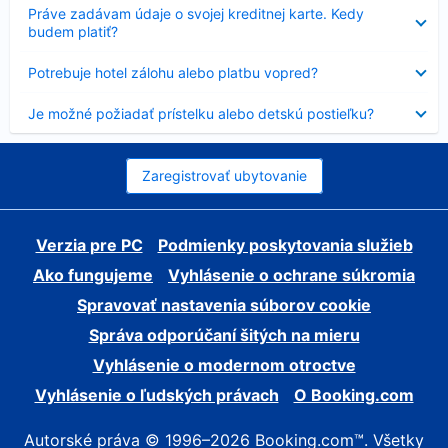
Nezobrazuje
Práve zadávam údaje o svojej kreditnej karte. Kedy
sa
budem platiť?
Nezobrazuje
Potrebuje hotel zálohu alebo platbu vopred?
sa
Nezobrazuje
Je možné požiadať prístelku alebo detskú postieľku?
sa
Zaregistrovať ubytovanie
Verzia pre PC
Podmienky poskytovania služieb
Ako fungujeme
Vyhlásenie o ochrane súkromia
Spravovať nastavenia súborov cookie
Správa odporúčaní šitých na mieru
Vyhlásenie o modernom otroctve
Vyhlásenie o ľudských právach
O Booking.com
Autorské práva © 1996–2026 Booking.com™. Všetky