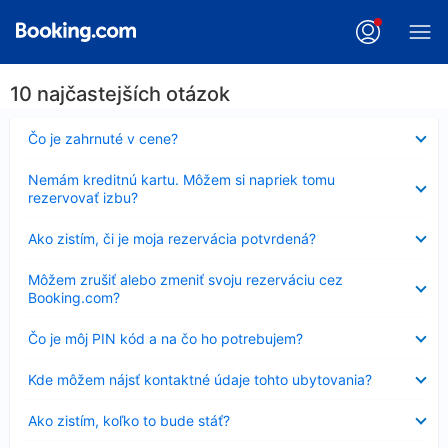
10 najčastejších otázok
Nezobrazuje
Čo je zahrnuté v cene?
sa
Nezobrazuje
Nemám kreditnú kartu. Môžem si napriek tomu
sa
rezervovať izbu?
Nezobrazuje
Ako zistím, či je moja rezervácia potvrdená?
sa
Nezobrazuje
Môžem zrušiť alebo zmeniť svoju rezerváciu cez
sa
Booking.com?
Nezobrazuje
Čo je môj PIN kód a na čo ho potrebujem?
sa
Nezobrazuje
Kde môžem nájsť kontaktné údaje tohto ubytovania?
sa
Nezobrazuje
Ako zistím, koľko to bude stáť?
sa