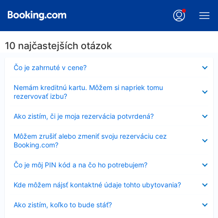
10 najčastejších otázok
Nezobrazuje
Čo je zahrnuté v cene?
sa
Nezobrazuje
Nemám kreditnú kartu. Môžem si napriek tomu
sa
rezervovať izbu?
Nezobrazuje
Ako zistím, či je moja rezervácia potvrdená?
sa
Nezobrazuje
Môžem zrušiť alebo zmeniť svoju rezerváciu cez
sa
Booking.com?
Nezobrazuje
Čo je môj PIN kód a na čo ho potrebujem?
sa
Nezobrazuje
Kde môžem nájsť kontaktné údaje tohto ubytovania?
sa
Nezobrazuje
Ako zistím, koľko to bude stáť?
sa