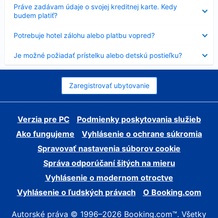
Nezobrazuje
Práve zadávam údaje o svojej kreditnej karte. Kedy
sa
budem platiť?
Nezobrazuje
Potrebuje hotel zálohu alebo platbu vopred?
sa
Nezobrazuje
Je možné požiadať prístelku alebo detskú postieľku?
sa
Zaregistrovať ubytovanie
Verzia pre PC
Podmienky poskytovania služieb
Ako fungujeme
Vyhlásenie o ochrane súkromia
Spravovať nastavenia súborov cookie
Správa odporúčaní šitých na mieru
Vyhlásenie o modernom otroctve
Vyhlásenie o ľudských právach
O Booking.com
Autorské práva © 1996–2026 Booking.com™. Všetky