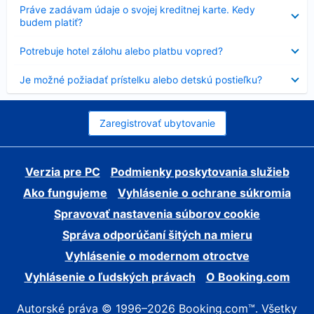
Nezobrazuje
Práve zadávam údaje o svojej kreditnej karte. Kedy
sa
budem platiť?
Nezobrazuje
Potrebuje hotel zálohu alebo platbu vopred?
sa
Nezobrazuje
Je možné požiadať prístelku alebo detskú postieľku?
sa
Zaregistrovať ubytovanie
Verzia pre PC
Podmienky poskytovania služieb
Ako fungujeme
Vyhlásenie o ochrane súkromia
Spravovať nastavenia súborov cookie
Správa odporúčaní šitých na mieru
Vyhlásenie o modernom otroctve
Vyhlásenie o ľudských právach
O Booking.com
Autorské práva © 1996–2026 Booking.com™. Všetky