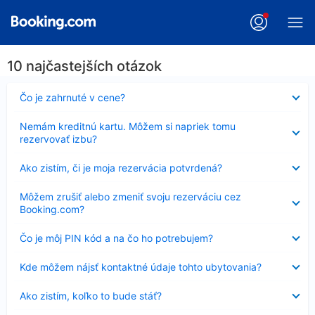
10 najčastejších otázok
Nezobrazuje
Čo je zahrnuté v cene?
sa
Nezobrazuje
Nemám kreditnú kartu. Môžem si napriek tomu
sa
rezervovať izbu?
Nezobrazuje
Ako zistím, či je moja rezervácia potvrdená?
sa
Nezobrazuje
Môžem zrušiť alebo zmeniť svoju rezerváciu cez
sa
Booking.com?
Nezobrazuje
Čo je môj PIN kód a na čo ho potrebujem?
sa
Nezobrazuje
Kde môžem nájsť kontaktné údaje tohto ubytovania?
sa
Nezobrazuje
Ako zistím, koľko to bude stáť?
sa