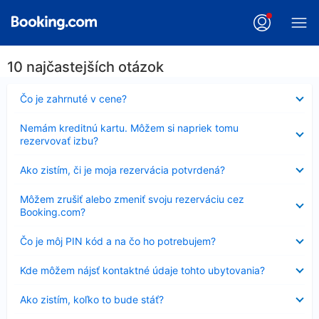
10 najčastejších otázok
Nezobrazuje
Čo je zahrnuté v cene?
sa
Nezobrazuje
Nemám kreditnú kartu. Môžem si napriek tomu
sa
rezervovať izbu?
Nezobrazuje
Ako zistím, či je moja rezervácia potvrdená?
sa
Nezobrazuje
Môžem zrušiť alebo zmeniť svoju rezerváciu cez
sa
Booking.com?
Nezobrazuje
Čo je môj PIN kód a na čo ho potrebujem?
sa
Nezobrazuje
Kde môžem nájsť kontaktné údaje tohto ubytovania?
sa
Nezobrazuje
Ako zistím, koľko to bude stáť?
sa