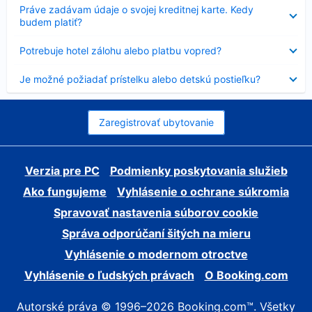
Nezobrazuje
Práve zadávam údaje o svojej kreditnej karte. Kedy
sa
budem platiť?
Nezobrazuje
Potrebuje hotel zálohu alebo platbu vopred?
sa
Nezobrazuje
Je možné požiadať prístelku alebo detskú postieľku?
sa
Zaregistrovať ubytovanie
Verzia pre PC
Podmienky poskytovania služieb
Ako fungujeme
Vyhlásenie o ochrane súkromia
Spravovať nastavenia súborov cookie
Správa odporúčaní šitých na mieru
Vyhlásenie o modernom otroctve
Vyhlásenie o ľudských právach
O Booking.com
Autorské práva © 1996–2026 Booking.com™. Všetky