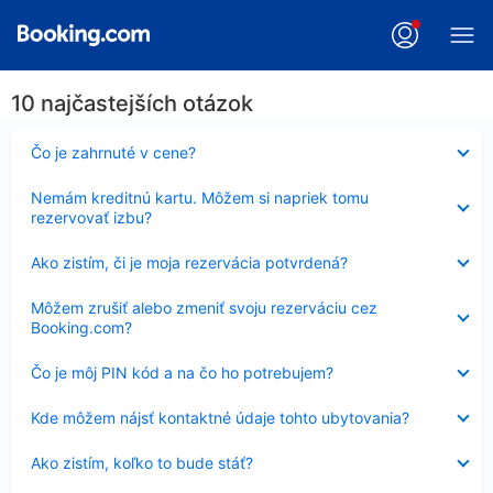
10 najčastejších otázok
Nezobrazuje
Čo je zahrnuté v cene?
sa
Nezobrazuje
Nemám kreditnú kartu. Môžem si napriek tomu
sa
rezervovať izbu?
Nezobrazuje
Ako zistím, či je moja rezervácia potvrdená?
sa
Nezobrazuje
Môžem zrušiť alebo zmeniť svoju rezerváciu cez
sa
Booking.com?
Nezobrazuje
Čo je môj PIN kód a na čo ho potrebujem?
sa
Nezobrazuje
Kde môžem nájsť kontaktné údaje tohto ubytovania?
sa
Nezobrazuje
Ako zistím, koľko to bude stáť?
sa