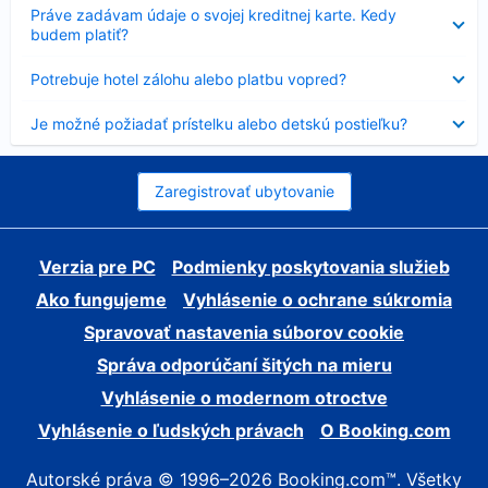
Nezobrazuje
Práve zadávam údaje o svojej kreditnej karte. Kedy
sa
budem platiť?
Nezobrazuje
Potrebuje hotel zálohu alebo platbu vopred?
sa
Nezobrazuje
Je možné požiadať prístelku alebo detskú postieľku?
sa
Zaregistrovať ubytovanie
Verzia pre PC
Podmienky poskytovania služieb
Ako fungujeme
Vyhlásenie o ochrane súkromia
Spravovať nastavenia súborov cookie
Správa odporúčaní šitých na mieru
Vyhlásenie o modernom otroctve
Vyhlásenie o ľudských právach
O Booking.com
Autorské práva © 1996–2026 Booking.com™. Všetky