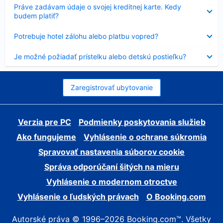
Nezobrazuje
Práve zadávam údaje o svojej kreditnej karte. Kedy
sa
budem platiť?
Nezobrazuje
Potrebuje hotel zálohu alebo platbu vopred?
sa
Nezobrazuje
Je možné požiadať prístelku alebo detskú postieľku?
sa
Zaregistrovať ubytovanie
Verzia pre PC
Podmienky poskytovania služieb
Ako fungujeme
Vyhlásenie o ochrane súkromia
Spravovať nastavenia súborov cookie
Správa odporúčaní šitých na mieru
Vyhlásenie o modernom otroctve
Vyhlásenie o ľudských právach
O Booking.com
Autorské práva © 1996–2026 Booking.com™. Všetky