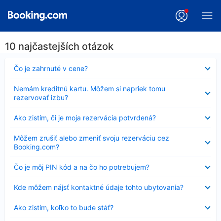
10 najčastejších otázok
Nezobrazuje
Čo je zahrnuté v cene?
sa
Nezobrazuje
Nemám kreditnú kartu. Môžem si napriek tomu
sa
rezervovať izbu?
Nezobrazuje
Ako zistím, či je moja rezervácia potvrdená?
sa
Nezobrazuje
Môžem zrušiť alebo zmeniť svoju rezerváciu cez
sa
Booking.com?
Nezobrazuje
Čo je môj PIN kód a na čo ho potrebujem?
sa
Nezobrazuje
Kde môžem nájsť kontaktné údaje tohto ubytovania?
sa
Nezobrazuje
Ako zistím, koľko to bude stáť?
sa