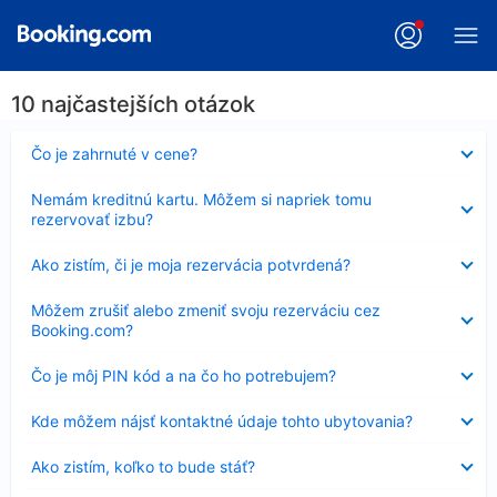
10 najčastejších otázok
Nezobrazuje
Čo je zahrnuté v cene?
sa
Nezobrazuje
Nemám kreditnú kartu. Môžem si napriek tomu
sa
rezervovať izbu?
Nezobrazuje
Ako zistím, či je moja rezervácia potvrdená?
sa
Nezobrazuje
Môžem zrušiť alebo zmeniť svoju rezerváciu cez
sa
Booking.com?
Nezobrazuje
Čo je môj PIN kód a na čo ho potrebujem?
sa
Nezobrazuje
Kde môžem nájsť kontaktné údaje tohto ubytovania?
sa
Nezobrazuje
Ako zistím, koľko to bude stáť?
sa