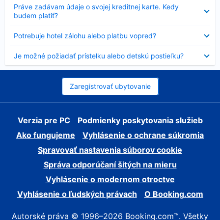
Nezobrazuje
Práve zadávam údaje o svojej kreditnej karte. Kedy
sa
budem platiť?
Nezobrazuje
Potrebuje hotel zálohu alebo platbu vopred?
sa
Nezobrazuje
Je možné požiadať prístelku alebo detskú postieľku?
sa
Zaregistrovať ubytovanie
Verzia pre PC
Podmienky poskytovania služieb
Ako fungujeme
Vyhlásenie o ochrane súkromia
Spravovať nastavenia súborov cookie
Správa odporúčaní šitých na mieru
Vyhlásenie o modernom otroctve
Vyhlásenie o ľudských právach
O Booking.com
Autorské práva © 1996–2026 Booking.com™. Všetky