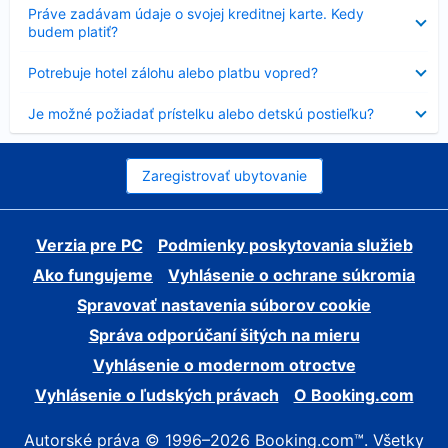
Nezobrazuje
Práve zadávam údaje o svojej kreditnej karte. Kedy
sa
budem platiť?
Nezobrazuje
Potrebuje hotel zálohu alebo platbu vopred?
sa
Nezobrazuje
Je možné požiadať prístelku alebo detskú postieľku?
sa
Zaregistrovať ubytovanie
Verzia pre PC
Podmienky poskytovania služieb
Ako fungujeme
Vyhlásenie o ochrane súkromia
Spravovať nastavenia súborov cookie
Správa odporúčaní šitých na mieru
Vyhlásenie o modernom otroctve
Vyhlásenie o ľudských právach
O Booking.com
Autorské práva © 1996–2026 Booking.com™. Všetky