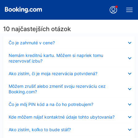
10 najčastejších otázok
Nezobrazuje
Čo je zahrnuté v cene?
sa
Nezobrazuje
Nemám kreditnú kartu. Môžem si napriek tomu
sa
rezervovať izbu?
Nezobrazuje
Ako zistím, či je moja rezervácia potvrdená?
sa
Nezobrazuje
Môžem zrušiť alebo zmeniť svoju rezerváciu cez
sa
Booking.com?
Nezobrazuje
Čo je môj PIN kód a na čo ho potrebujem?
sa
Nezobrazuje
Kde môžem nájsť kontaktné údaje tohto ubytovania?
sa
Nezobrazuje
Ako zistím, koľko to bude stáť?
sa