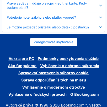
Nezobrazuje
Práve zadávam údaje o svojej kreditnej karte. Kedy
sa
budem platiť?
Nezobrazuje
Potrebuje hotel zálohu alebo platbu vopred?
sa
Nezobrazuje
Je možné požiadať prístelku alebo detskú postieľku?
sa
Zaregistrovať ubytovanie
Verzia pre PC
Podmienky poskytovania služieb
Ako fungujeme
Vyhlásenie o ochrane súkromia
Spravovať nastavenia súborov cookie
Správa odporúčaní šitých na mieru
Vyhlásenie o modernom otroctve
Vyhlásenie o ľudských právach
O Booking.com
Autorské práva © 1996–2026 Booking.com™. Všetky