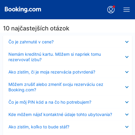
10 najčastejších otázok
Nezobrazuje
Čo je zahrnuté v cene?
sa
Nezobrazuje
Nemám kreditnú kartu. Môžem si napriek tomu
sa
rezervovať izbu?
Nezobrazuje
Ako zistím, či je moja rezervácia potvrdená?
sa
Nezobrazuje
Môžem zrušiť alebo zmeniť svoju rezerváciu cez
sa
Booking.com?
Nezobrazuje
Čo je môj PIN kód a na čo ho potrebujem?
sa
Nezobrazuje
Kde môžem nájsť kontaktné údaje tohto ubytovania?
sa
Nezobrazuje
Ako zistím, koľko to bude stáť?
sa