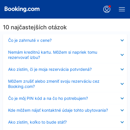
10 najčastejších otázok
Nezobrazuje
Čo je zahrnuté v cene?
sa
Nezobrazuje
Nemám kreditnú kartu. Môžem si napriek tomu
sa
rezervovať izbu?
Nezobrazuje
Ako zistím, či je moja rezervácia potvrdená?
sa
Nezobrazuje
Môžem zrušiť alebo zmeniť svoju rezerváciu cez
sa
Booking.com?
Nezobrazuje
Čo je môj PIN kód a na čo ho potrebujem?
sa
Nezobrazuje
Kde môžem nájsť kontaktné údaje tohto ubytovania?
sa
Nezobrazuje
Ako zistím, koľko to bude stáť?
sa