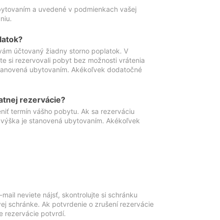
ubytovaním a uvedené v podmienkach vašej
niu.
latok?
vám účtovaný žiadny storno poplatok. V
te si rezervovali pobyt bez možnosti vrátenia
 stanovená ubytovaním. Akékoľvek dodatočné
atnej rezervácie?
niť termín vášho pobytu. Ak sa rezerváciu
o výška je stanovená ubytovaním. Akékoľvek
mail neviete nájsť, skontrolujte si schránku
vej schránke. Ak potvrdenie o zrušení rezervácie
 rezervácie potvrdí.