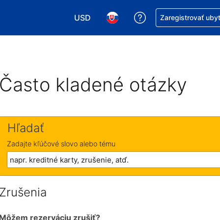
USD
Získajte pomoc s r
Zaregistrovať uby
Vybrať menu. Momentálne máte zvolen
Vybrať jazyk. Momentálne mát
Často kladené otázky
Hľadať
Zadajte kľúčové slovo alebo tému
Zrušenia
Môžem rezerváciu zrušiť?