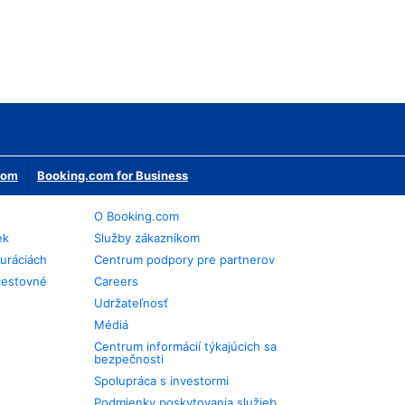
erom
Booking.com for Business
O Booking.com
ek
Služby zákazníkom
auráciách
Centrum podpory pre partnerov
cestovné
Careers
Udržateľnosť
Médiá
Centrum informácií týkajúcich sa
bezpečnosti
Spolupráca s investormi
Podmienky poskytovania služieb