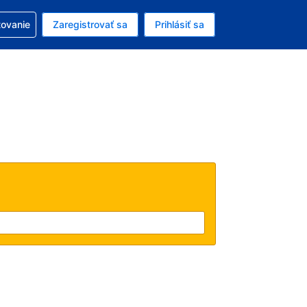
ezerváciou
tovanie
Zaregistrovať sa
Prihlásiť sa
ú menu Americký dolár
e zvolený jazyk V slovenčine