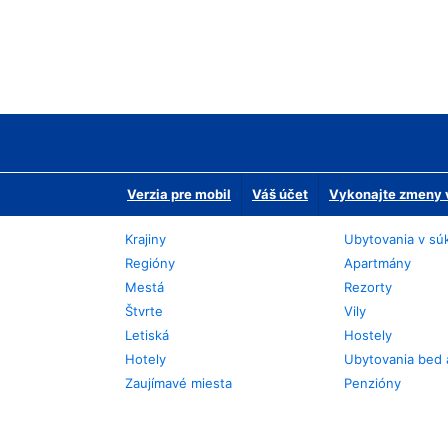
Verzia pre mobil
Váš účet
Vykonajte zmeny v
Krajiny
Ubytovania v sú
Regióny
Apartmány
Mestá
Rezorty
Štvrte
Vily
Letiská
Hostely
Hotely
Ubytovania bed 
Zaujímavé miesta
Penzióny