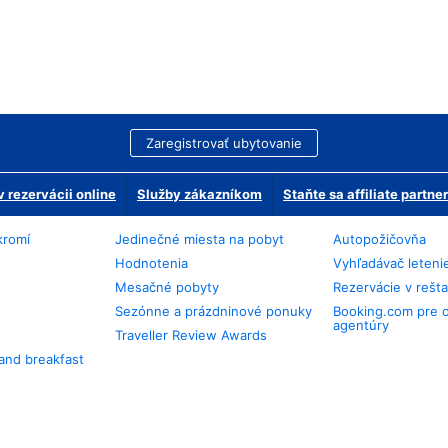
Zaregistrovať ubytovanie
 rezervácii online
Služby zákazníkom
Staňte sa affiliate partn
kromí
Jedinečné miesta na pobyt
Autopožičovňa
Hodnotenia
Vyhľadávač leteni
Mesačné pobyty
Rezervácie v rešt
Sezónne a prázdninové ponuky
Booking.com pre 
agentúry
Traveller Review Awards
and breakfast