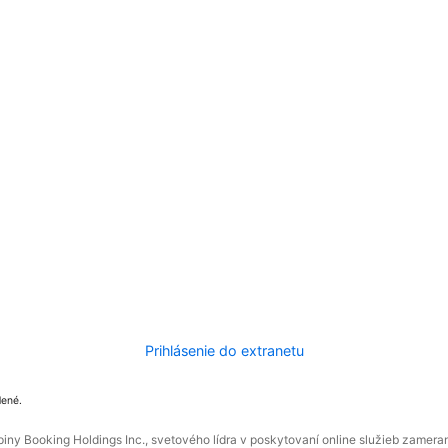
Prihlásenie do extranetu
dené.
ny Booking Holdings Inc., svetového lídra v poskytovaní online služieb zamera