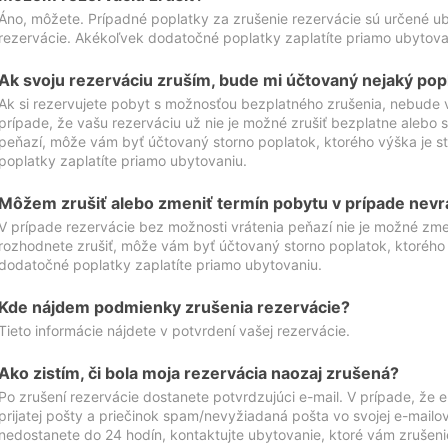
Áno, môžete. Prípadné poplatky za zrušenie rezervácie sú určené 
rezervácie. Akékoľvek dodatočné poplatky zaplatíte priamo ubytova
Ak svoju rezerváciu zruším, bude mi účtovaný nejaký pop
Ak si rezervujete pobyt s možnosťou bezplatného zrušenia, nebude 
prípade, že vašu rezerváciu už nie je možné zrušiť bezplatne alebo s
peňazí, môže vám byť účtovaný storno poplatok, ktorého výška je
poplatky zaplatíte priamo ubytovaniu.
Môžem zrušiť alebo zmeniť termín pobytu v prípade nevr
V prípade rezervácie bez možnosti vrátenia peňazí nie je možné zme
rozhodnete zrušiť, môže vám byť účtovaný storno poplatok, ktoréh
dodatočné poplatky zaplatíte priamo ubytovaniu.
Kde nájdem podmienky zrušenia rezervácie?
Tieto informácie nájdete v potvrdení vašej rezervácie.
Ako zistím, či bola moja rezervácia naozaj zrušená?
Po zrušení rezervácie dostanete potvrdzujúci e-mail. V prípade, že e-
prijatej pošty a priečinok spam/nevyžiadaná pošta vo svojej e-mailo
nedostanete do 24 hodín, kontaktujte ubytovanie, ktoré vám zrušenie