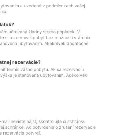
ubytovaním a uvedené v podmienkach vašej
niu.
latok?
vám účtovaný žiadny storno poplatok. V
te si rezervovali pobyt bez možnosti vrátenia
 stanovená ubytovaním. Akékoľvek dodatočné
atnej rezervácie?
niť termín vášho pobytu. Ak sa rezerváciu
o výška je stanovená ubytovaním. Akékoľvek
mail neviete nájsť, skontrolujte si schránku
vej schránke. Ak potvrdenie o zrušení rezervácie
 rezervácie potvrdí.