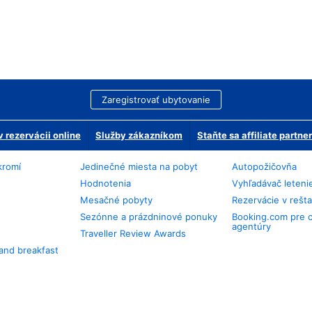
Zaregistrovať ubytovanie
 rezervácii online
Služby zákazníkom
Staňte sa affiliate partn
kromí
Jedinečné miesta na pobyt
Autopožičovňa
Hodnotenia
Vyhľadávač leteni
Mesačné pobyty
Rezervácie v rešt
Sezónne a prázdninové ponuky
Booking.com pre 
agentúry
Traveller Review Awards
and breakfast