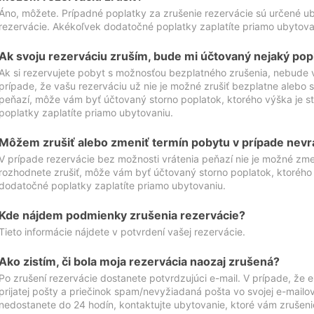
Áno, môžete. Prípadné poplatky za zrušenie rezervácie sú určené 
rezervácie. Akékoľvek dodatočné poplatky zaplatíte priamo ubytova
Ak svoju rezerváciu zruším, bude mi účtovaný nejaký pop
Ak si rezervujete pobyt s možnosťou bezplatného zrušenia, nebude 
prípade, že vašu rezerváciu už nie je možné zrušiť bezplatne alebo s
peňazí, môže vám byť účtovaný storno poplatok, ktorého výška je
poplatky zaplatíte priamo ubytovaniu.
Môžem zrušiť alebo zmeniť termín pobytu v prípade nevr
V prípade rezervácie bez možnosti vrátenia peňazí nie je možné zme
rozhodnete zrušiť, môže vám byť účtovaný storno poplatok, ktoréh
dodatočné poplatky zaplatíte priamo ubytovaniu.
Kde nájdem podmienky zrušenia rezervácie?
Tieto informácie nájdete v potvrdení vašej rezervácie.
Ako zistím, či bola moja rezervácia naozaj zrušená?
Po zrušení rezervácie dostanete potvrdzujúci e-mail. V prípade, že e-
prijatej pošty a priečinok spam/nevyžiadaná pošta vo svojej e-mailo
nedostanete do 24 hodín, kontaktujte ubytovanie, ktoré vám zrušenie