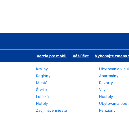
Verzia pre mobil
Váš účet
Vykonajte zmeny v
Krajiny
Ubytovania v sú
Regióny
Apartmány
Mestá
Rezorty
Štvrte
Vily
Letiská
Hostely
Hotely
Ubytovania bed 
Zaujímavé miesta
Penzióny