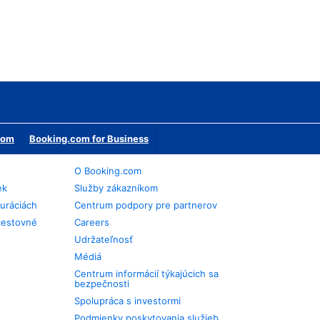
erom
Booking.com for Business
O Booking.com
ek
Služby zákazníkom
auráciách
Centrum podpory pre partnerov
cestovné
Careers
Udržateľnosť
Médiá
Centrum informácií týkajúcich sa
bezpečnosti
Spolupráca s investormi
Podmienky poskytovania služieb