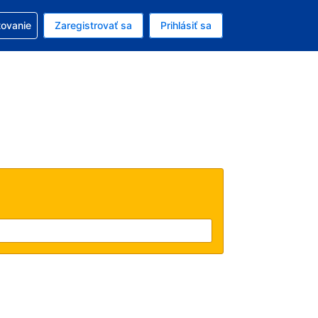
ezerváciou
tovanie
Zaregistrovať sa
Prihlásiť sa
ú menu Americký dolár
e zvolený jazyk V slovenčine