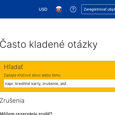
USD
Získajte pomoc s r
Zaregistrovať uby
Vybrať menu. Momentálne máte zvolen
Vybrať jazyk. Momentálne mát
Často kladené otázky
Hľadať
Zadajte kľúčové slovo alebo tému
Zrušenia
Môžem rezerváciu zrušiť?