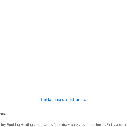
Prihlásenie do extranetu
dené.
ny Booking Holdings Inc., svetového lídra v poskytovaní online služieb zamera