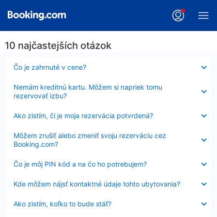
10 najčastejších otázok
Nezobrazuje
Čo je zahrnuté v cene?
sa
Nezobrazuje
Nemám kreditnú kartu. Môžem si napriek tomu
sa
rezervovať izbu?
Nezobrazuje
Ako zistím, či je moja rezervácia potvrdená?
sa
Nezobrazuje
Môžem zrušiť alebo zmeniť svoju rezerváciu cez
sa
Booking.com?
Nezobrazuje
Čo je môj PIN kód a na čo ho potrebujem?
sa
Nezobrazuje
Kde môžem nájsť kontaktné údaje tohto ubytovania?
sa
Nezobrazuje
Ako zistím, koľko to bude stáť?
sa