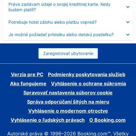
Nezobrazuje
Práve zadávam údaje o svojej kreditnej karte. Kedy
sa
budem platiť?
Nezobrazuje
Potrebuje hotel zálohu alebo platbu vopred?
sa
Nezobrazuje
Je možné požiadať prístelku alebo detskú postieľku?
sa
Zaregistrovať ubytovanie
Verzia pre PC
Podmienky poskytovania služieb
Ako fungujeme
Vyhlásenie o ochrane súkromia
Spravovať nastavenia súborov cookie
Správa odporúčaní šitých na mieru
Vyhlásenie o modernom otroctve
Vyhlásenie o ľudských právach
O Booking.com
Autorské práva © 1996–2026 Booking.com™. Všetky