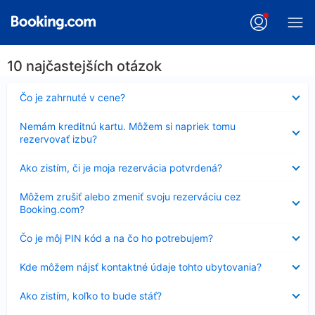
10 najčastejších otázok
Nezobrazuje
Čo je zahrnuté v cene?
sa
Nezobrazuje
Nemám kreditnú kartu. Môžem si napriek tomu
sa
rezervovať izbu?
Nezobrazuje
Ako zistím, či je moja rezervácia potvrdená?
sa
Nezobrazuje
Môžem zrušiť alebo zmeniť svoju rezerváciu cez
sa
Booking.com?
Nezobrazuje
Čo je môj PIN kód a na čo ho potrebujem?
sa
Nezobrazuje
Kde môžem nájsť kontaktné údaje tohto ubytovania?
sa
Nezobrazuje
Ako zistím, koľko to bude stáť?
sa