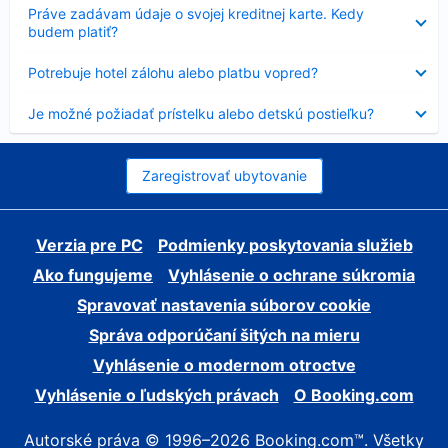
Nezobrazuje
Práve zadávam údaje o svojej kreditnej karte. Kedy
sa
budem platiť?
Nezobrazuje
Potrebuje hotel zálohu alebo platbu vopred?
sa
Nezobrazuje
Je možné požiadať prístelku alebo detskú postieľku?
sa
Zaregistrovať ubytovanie
Verzia pre PC
Podmienky poskytovania služieb
Ako fungujeme
Vyhlásenie o ochrane súkromia
Spravovať nastavenia súborov cookie
Správa odporúčaní šitých na mieru
Vyhlásenie o modernom otroctve
Vyhlásenie o ľudských právach
O Booking.com
Autorské práva © 1996–2026 Booking.com™. Všetky