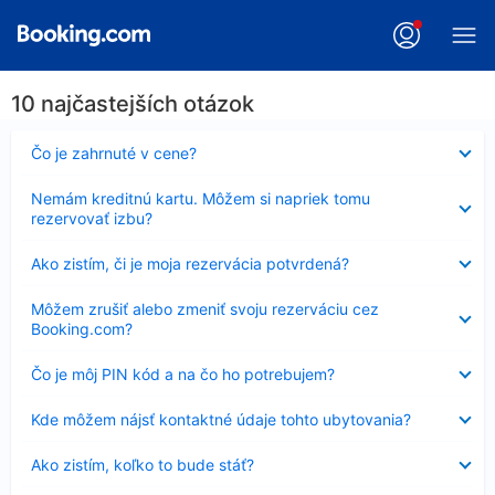
10 najčastejších otázok
Nezobrazuje
Čo je zahrnuté v cene?
sa
Nezobrazuje
Nemám kreditnú kartu. Môžem si napriek tomu
sa
rezervovať izbu?
Nezobrazuje
Ako zistím, či je moja rezervácia potvrdená?
sa
Nezobrazuje
Môžem zrušiť alebo zmeniť svoju rezerváciu cez
sa
Booking.com?
Nezobrazuje
Čo je môj PIN kód a na čo ho potrebujem?
sa
Nezobrazuje
Kde môžem nájsť kontaktné údaje tohto ubytovania?
sa
Nezobrazuje
Ako zistím, koľko to bude stáť?
sa