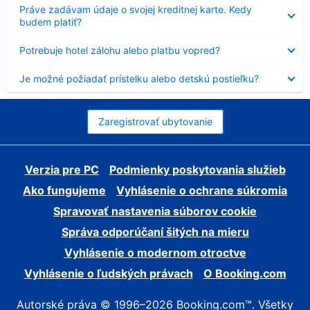
Nezobrazuje
Práve zadávam údaje o svojej kreditnej karte. Kedy
sa
budem platiť?
Nezobrazuje
Potrebuje hotel zálohu alebo platbu vopred?
sa
Nezobrazuje
Je možné požiadať prístelku alebo detskú postieľku?
sa
Zaregistrovať ubytovanie
Verzia pre PC
Podmienky poskytovania služieb
Ako fungujeme
Vyhlásenie o ochrane súkromia
Spravovať nastavenia súborov cookie
Správa odporúčaní šitých na mieru
Vyhlásenie o modernom otroctve
Vyhlásenie o ľudských právach
O Booking.com
Autorské práva © 1996–2026 Booking.com™. Všetky