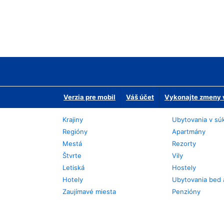
Verzia pre mobil
Váš účet
Vykonajte zmeny v
Krajiny
Ubytovania v sú
Regióny
Apartmány
Mestá
Rezorty
Štvrte
Vily
Letiská
Hostely
Hotely
Ubytovania bed 
Zaujímavé miesta
Penzióny