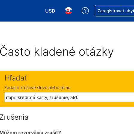
USD
Získajte pomoc s r
Zaregistrovať uby
Vybrať menu. Momentálne máte zvolen
Vybrať jazyk. Momentálne mát
Často kladené otázky
Hľadať
Zadajte kľúčové slovo alebo tému
Zrušenia
Môžem rezerváciu zrušiť?