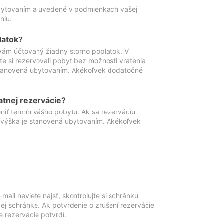
ubytovaním a uvedené v podmienkach vašej
niu.
latok?
vám účtovaný žiadny storno poplatok. V
te si rezervovali pobyt bez možnosti vrátenia
 stanovená ubytovaním. Akékoľvek dodatočné
atnej rezervácie?
niť termín vášho pobytu. Ak sa rezerváciu
o výška je stanovená ubytovaním. Akékoľvek
mail neviete nájsť, skontrolujte si schránku
vej schránke. Ak potvrdenie o zrušení rezervácie
 rezervácie potvrdí.