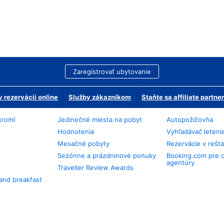
Zaregistrovať ubytovanie
 rezervácii online
Služby zákazníkom
Staňte sa affiliate partn
kromí
Jedinečné miesta na pobyt
Autopožičovňa
Hodnotenia
Vyhľadávač leteni
Mesačné pobyty
Rezervácie v rešt
Sezónne a prázdninové ponuky
Booking.com pre 
agentúry
Traveller Review Awards
and breakfast