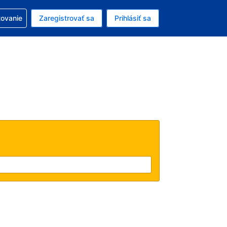
ezerváciou
tovanie
Zaregistrovať sa
Prihlásiť sa
ú menu Americký dolár
e zvolený jazyk V slovenčine