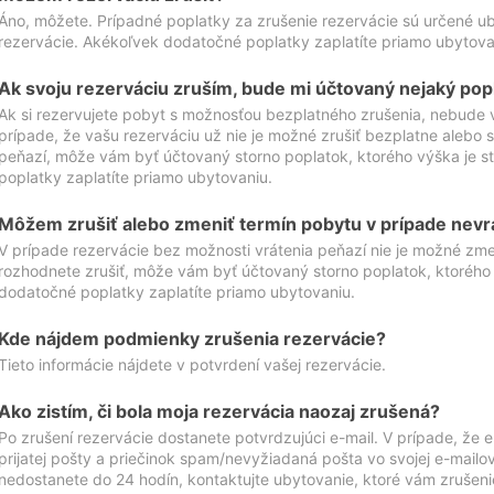
Áno, môžete. Prípadné poplatky za zrušenie rezervácie sú určené 
rezervácie. Akékoľvek dodatočné poplatky zaplatíte priamo ubytova
Ak svoju rezerváciu zruším, bude mi účtovaný nejaký pop
Ak si rezervujete pobyt s možnosťou bezplatného zrušenia, nebude 
prípade, že vašu rezerváciu už nie je možné zrušiť bezplatne alebo s
peňazí, môže vám byť účtovaný storno poplatok, ktorého výška je
poplatky zaplatíte priamo ubytovaniu.
Môžem zrušiť alebo zmeniť termín pobytu v prípade nevr
V prípade rezervácie bez možnosti vrátenia peňazí nie je možné zme
rozhodnete zrušiť, môže vám byť účtovaný storno poplatok, ktoréh
dodatočné poplatky zaplatíte priamo ubytovaniu.
Kde nájdem podmienky zrušenia rezervácie?
Tieto informácie nájdete v potvrdení vašej rezervácie.
Ako zistím, či bola moja rezervácia naozaj zrušená?
Po zrušení rezervácie dostanete potvrdzujúci e-mail. V prípade, že e-
prijatej pošty a priečinok spam/nevyžiadaná pošta vo svojej e-mailo
nedostanete do 24 hodín, kontaktujte ubytovanie, ktoré vám zrušenie