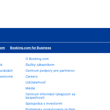
erom
Booking.com for Business
O Booking.com
ek
Služby zákazníkom
auráciách
Centrum podpory pre partnerov
cestovné
Careers
Udržateľnosť
Médiá
Centrum informácií týkajúcich sa
bezpečnosti
Spolupráca s investormi
Podmienky poskytovania služieb