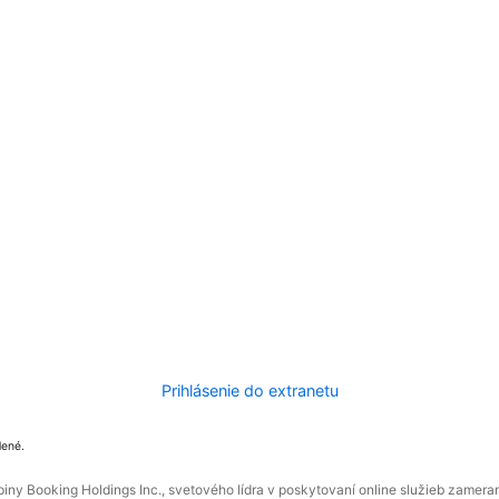
Prihlásenie do extranetu
dené.
ny Booking Holdings Inc., svetového lídra v poskytovaní online služieb zamera