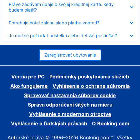
Nezobrazuje
Práve zadávam údaje o svojej kreditnej karte. Kedy
sa
budem platiť?
Nezobrazuje
Potrebuje hotel zálohu alebo platbu vopred?
sa
Nezobrazuje
Je možné požiadať prístelku alebo detskú postieľku?
sa
Zaregistrovať ubytovanie
Verzia pre PC
Podmienky poskytovania služieb
Ako fungujeme
Vyhlásenie o ochrane súkromia
Spravovať nastavenia súborov cookie
Správa odporúčaní šitých na mieru
Vyhlásenie o modernom otroctve
Vyhlásenie o ľudských právach
O Booking.com
Autorské práva © 1996–2026 Booking.com™. Všetky