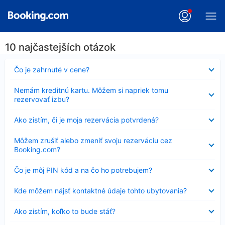
10 najčastejších otázok
Nezobrazuje
Čo je zahrnuté v cene?
sa
Nezobrazuje
Nemám kreditnú kartu. Môžem si napriek tomu
sa
rezervovať izbu?
Nezobrazuje
Ako zistím, či je moja rezervácia potvrdená?
sa
Nezobrazuje
Môžem zrušiť alebo zmeniť svoju rezerváciu cez
sa
Booking.com?
Nezobrazuje
Čo je môj PIN kód a na čo ho potrebujem?
sa
Nezobrazuje
Kde môžem nájsť kontaktné údaje tohto ubytovania?
sa
Nezobrazuje
Ako zistím, koľko to bude stáť?
sa