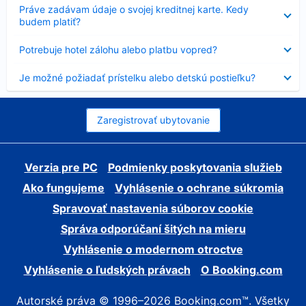
Nezobrazuje
Práve zadávam údaje o svojej kreditnej karte. Kedy
sa
budem platiť?
Nezobrazuje
Potrebuje hotel zálohu alebo platbu vopred?
sa
Nezobrazuje
Je možné požiadať prístelku alebo detskú postieľku?
sa
Zaregistrovať ubytovanie
Verzia pre PC
Podmienky poskytovania služieb
Ako fungujeme
Vyhlásenie o ochrane súkromia
Spravovať nastavenia súborov cookie
Správa odporúčaní šitých na mieru
Vyhlásenie o modernom otroctve
Vyhlásenie o ľudských právach
O Booking.com
Autorské práva © 1996–2026 Booking.com™. Všetky