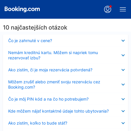
10 najčastejších otázok
Nezobrazuje
Čo je zahrnuté v cene?
sa
Nezobrazuje
Nemám kreditnú kartu. Môžem si napriek tomu
sa
rezervovať izbu?
Nezobrazuje
Ako zistím, či je moja rezervácia potvrdená?
sa
Nezobrazuje
Môžem zrušiť alebo zmeniť svoju rezerváciu cez
sa
Booking.com?
Nezobrazuje
Čo je môj PIN kód a na čo ho potrebujem?
sa
Nezobrazuje
Kde môžem nájsť kontaktné údaje tohto ubytovania?
sa
Nezobrazuje
Ako zistím, koľko to bude stáť?
sa