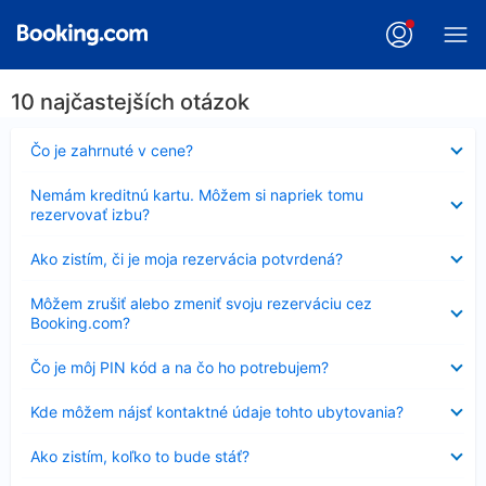
10 najčastejších otázok
Nezobrazuje
Čo je zahrnuté v cene?
sa
Nezobrazuje
Nemám kreditnú kartu. Môžem si napriek tomu
sa
rezervovať izbu?
Nezobrazuje
Ako zistím, či je moja rezervácia potvrdená?
sa
Nezobrazuje
Môžem zrušiť alebo zmeniť svoju rezerváciu cez
sa
Booking.com?
Nezobrazuje
Čo je môj PIN kód a na čo ho potrebujem?
sa
Nezobrazuje
Kde môžem nájsť kontaktné údaje tohto ubytovania?
sa
Nezobrazuje
Ako zistím, koľko to bude stáť?
sa