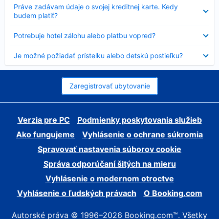
Nezobrazuje
Práve zadávam údaje o svojej kreditnej karte. Kedy
sa
budem platiť?
Nezobrazuje
Potrebuje hotel zálohu alebo platbu vopred?
sa
Nezobrazuje
Je možné požiadať prístelku alebo detskú postieľku?
sa
Zaregistrovať ubytovanie
Verzia pre PC
Podmienky poskytovania služieb
Ako fungujeme
Vyhlásenie o ochrane súkromia
Spravovať nastavenia súborov cookie
Správa odporúčaní šitých na mieru
Vyhlásenie o modernom otroctve
Vyhlásenie o ľudských právach
O Booking.com
Autorské práva © 1996–2026 Booking.com™. Všetky