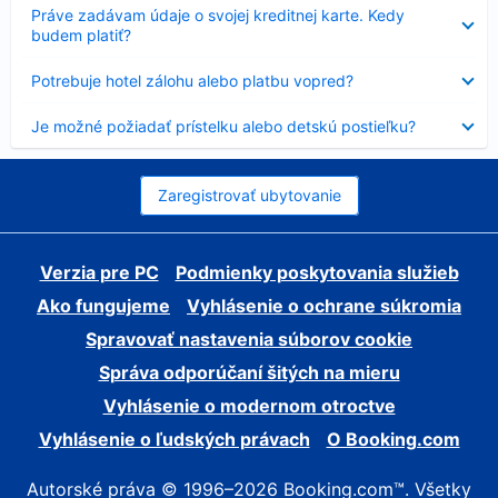
Nezobrazuje
Práve zadávam údaje o svojej kreditnej karte. Kedy
sa
budem platiť?
Nezobrazuje
Potrebuje hotel zálohu alebo platbu vopred?
sa
Nezobrazuje
Je možné požiadať prístelku alebo detskú postieľku?
sa
Zaregistrovať ubytovanie
Verzia pre PC
Podmienky poskytovania služieb
Ako fungujeme
Vyhlásenie o ochrane súkromia
Spravovať nastavenia súborov cookie
Správa odporúčaní šitých na mieru
Vyhlásenie o modernom otroctve
Vyhlásenie o ľudských právach
O Booking.com
Autorské práva © 1996–2026 Booking.com™. Všetky