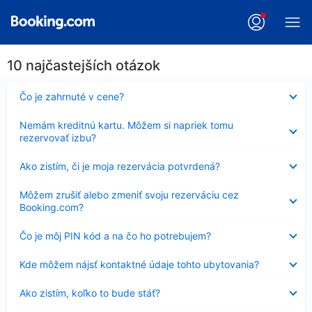
10 najčastejších otázok
Nezobrazuje
Čo je zahrnuté v cene?
sa
Nezobrazuje
Nemám kreditnú kartu. Môžem si napriek tomu
sa
rezervovať izbu?
Nezobrazuje
Ako zistím, či je moja rezervácia potvrdená?
sa
Nezobrazuje
Môžem zrušiť alebo zmeniť svoju rezerváciu cez
sa
Booking.com?
Nezobrazuje
Čo je môj PIN kód a na čo ho potrebujem?
sa
Nezobrazuje
Kde môžem nájsť kontaktné údaje tohto ubytovania?
sa
Nezobrazuje
Ako zistím, koľko to bude stáť?
sa