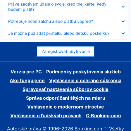
Nezobrazuje
Práve zadávam údaje o svojej kreditnej karte. Kedy
sa
budem platiť?
Nezobrazuje
Potrebuje hotel zálohu alebo platbu vopred?
sa
Nezobrazuje
Je možné požiadať prístelku alebo detskú postieľku?
sa
Zaregistrovať ubytovanie
Verzia pre PC
Podmienky poskytovania služieb
Ako fungujeme
Vyhlásenie o ochrane súkromia
Spravovať nastavenia súborov cookie
Správa odporúčaní šitých na mieru
Vyhlásenie o modernom otroctve
Vyhlásenie o ľudských právach
O Booking.com
Autorské práva © 1996–2026 Booking.com™. Všetky