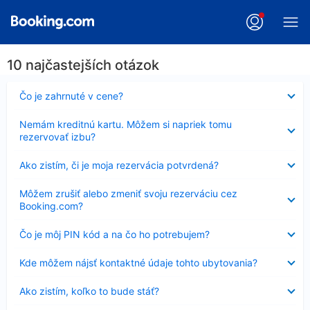
10 najčastejších otázok
Nezobrazuje
Čo je zahrnuté v cene?
sa
Nezobrazuje
Nemám kreditnú kartu. Môžem si napriek tomu
sa
rezervovať izbu?
Nezobrazuje
Ako zistím, či je moja rezervácia potvrdená?
sa
Nezobrazuje
Môžem zrušiť alebo zmeniť svoju rezerváciu cez
sa
Booking.com?
Nezobrazuje
Čo je môj PIN kód a na čo ho potrebujem?
sa
Nezobrazuje
Kde môžem nájsť kontaktné údaje tohto ubytovania?
sa
Nezobrazuje
Ako zistím, koľko to bude stáť?
sa