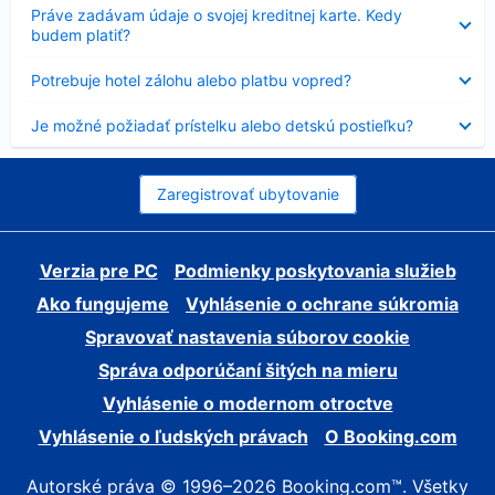
Nezobrazuje
Práve zadávam údaje o svojej kreditnej karte. Kedy
sa
budem platiť?
Nezobrazuje
Potrebuje hotel zálohu alebo platbu vopred?
sa
Nezobrazuje
Je možné požiadať prístelku alebo detskú postieľku?
sa
Zaregistrovať ubytovanie
Verzia pre PC
Podmienky poskytovania služieb
Ako fungujeme
Vyhlásenie o ochrane súkromia
Spravovať nastavenia súborov cookie
Správa odporúčaní šitých na mieru
Vyhlásenie o modernom otroctve
Vyhlásenie o ľudských právach
O Booking.com
Autorské práva © 1996–2026 Booking.com™. Všetky