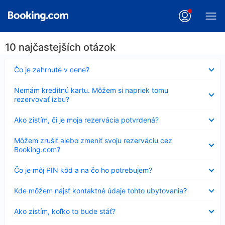
10 najčastejších otázok
Nezobrazuje
Čo je zahrnuté v cene?
sa
Nezobrazuje
Nemám kreditnú kartu. Môžem si napriek tomu
sa
rezervovať izbu?
Nezobrazuje
Ako zistím, či je moja rezervácia potvrdená?
sa
Nezobrazuje
Môžem zrušiť alebo zmeniť svoju rezerváciu cez
sa
Booking.com?
Nezobrazuje
Čo je môj PIN kód a na čo ho potrebujem?
sa
Nezobrazuje
Kde môžem nájsť kontaktné údaje tohto ubytovania?
sa
Nezobrazuje
Ako zistím, koľko to bude stáť?
sa