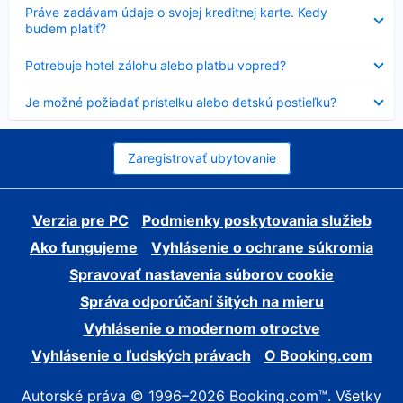
Nezobrazuje
Práve zadávam údaje o svojej kreditnej karte. Kedy
sa
budem platiť?
Nezobrazuje
Potrebuje hotel zálohu alebo platbu vopred?
sa
Nezobrazuje
Je možné požiadať prístelku alebo detskú postieľku?
sa
Zaregistrovať ubytovanie
Verzia pre PC
Podmienky poskytovania služieb
Ako fungujeme
Vyhlásenie o ochrane súkromia
Spravovať nastavenia súborov cookie
Správa odporúčaní šitých na mieru
Vyhlásenie o modernom otroctve
Vyhlásenie o ľudských právach
O Booking.com
Autorské práva © 1996–2026 Booking.com™. Všetky