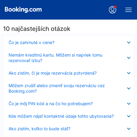
10 najčastejších otázok
Nezobrazuje
Čo je zahrnuté v cene?
sa
Nezobrazuje
Nemám kreditnú kartu. Môžem si napriek tomu
sa
rezervovať izbu?
Nezobrazuje
Ako zistím, či je moja rezervácia potvrdená?
sa
Nezobrazuje
Môžem zrušiť alebo zmeniť svoju rezerváciu cez
sa
Booking.com?
Nezobrazuje
Čo je môj PIN kód a na čo ho potrebujem?
sa
Nezobrazuje
Kde môžem nájsť kontaktné údaje tohto ubytovania?
sa
Nezobrazuje
Ako zistím, koľko to bude stáť?
sa