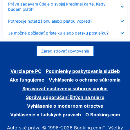
Nezobrazuje
Práve zadávam údaje o svojej kreditnej karte. Kedy
sa
budem platiť?
Nezobrazuje
Potrebuje hotel zálohu alebo platbu vopred?
sa
Nezobrazuje
Je možné požiadať prístelku alebo detskú postieľku?
sa
Zaregistrovať ubytovanie
Verzia pre PC
Podmienky poskytovania služieb
Ako fungujeme
Vyhlásenie o ochrane súkromia
Spravovať nastavenia súborov cookie
Správa odporúčaní šitých na mieru
Vyhlásenie o modernom otroctve
Vyhlásenie o ľudských právach
O Booking.com
Autorské práva © 1996–2026 Booking.com™. Všetky