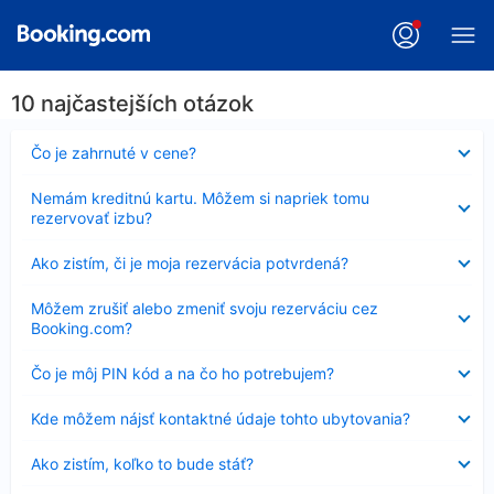
10 najčastejších otázok
Nezobrazuje
Čo je zahrnuté v cene?
sa
Nezobrazuje
Nemám kreditnú kartu. Môžem si napriek tomu
sa
rezervovať izbu?
Nezobrazuje
Ako zistím, či je moja rezervácia potvrdená?
sa
Nezobrazuje
Môžem zrušiť alebo zmeniť svoju rezerváciu cez
sa
Booking.com?
Nezobrazuje
Čo je môj PIN kód a na čo ho potrebujem?
sa
Nezobrazuje
Kde môžem nájsť kontaktné údaje tohto ubytovania?
sa
Nezobrazuje
Ako zistím, koľko to bude stáť?
sa