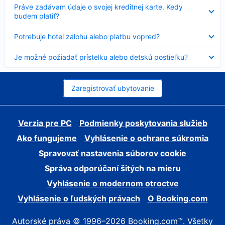
Nezobrazuje
Práve zadávam údaje o svojej kreditnej karte. Kedy
sa
budem platiť?
Nezobrazuje
Potrebuje hotel zálohu alebo platbu vopred?
sa
Nezobrazuje
Je možné požiadať prístelku alebo detskú postieľku?
sa
Zaregistrovať ubytovanie
Verzia pre PC
Podmienky poskytovania služieb
Ako fungujeme
Vyhlásenie o ochrane súkromia
Spravovať nastavenia súborov cookie
Správa odporúčaní šitých na mieru
Vyhlásenie o modernom otroctve
Vyhlásenie o ľudských právach
O Booking.com
Autorské práva © 1996–2026 Booking.com™. Všetky