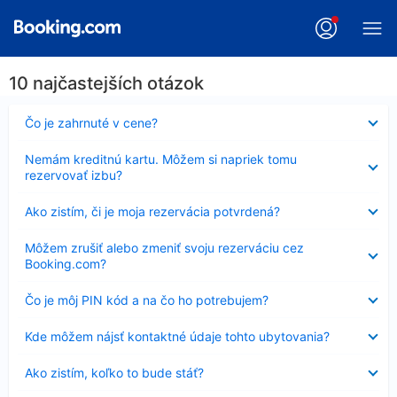
10 najčastejších otázok
Nezobrazuje
Čo je zahrnuté v cene?
sa
Nezobrazuje
Nemám kreditnú kartu. Môžem si napriek tomu
sa
rezervovať izbu?
Nezobrazuje
Ako zistím, či je moja rezervácia potvrdená?
sa
Nezobrazuje
Môžem zrušiť alebo zmeniť svoju rezerváciu cez
sa
Booking.com?
Nezobrazuje
Čo je môj PIN kód a na čo ho potrebujem?
sa
Nezobrazuje
Kde môžem nájsť kontaktné údaje tohto ubytovania?
sa
Nezobrazuje
Ako zistím, koľko to bude stáť?
sa