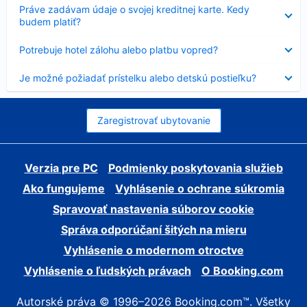
Nezobrazuje
Práve zadávam údaje o svojej kreditnej karte. Kedy
sa
budem platiť?
Nezobrazuje
Potrebuje hotel zálohu alebo platbu vopred?
sa
Nezobrazuje
Je možné požiadať prístelku alebo detskú postieľku?
sa
Zaregistrovať ubytovanie
Verzia pre PC
Podmienky poskytovania služieb
Ako fungujeme
Vyhlásenie o ochrane súkromia
Spravovať nastavenia súborov cookie
Správa odporúčaní šitých na mieru
Vyhlásenie o modernom otroctve
Vyhlásenie o ľudských právach
O Booking.com
Autorské práva © 1996–2026 Booking.com™. Všetky