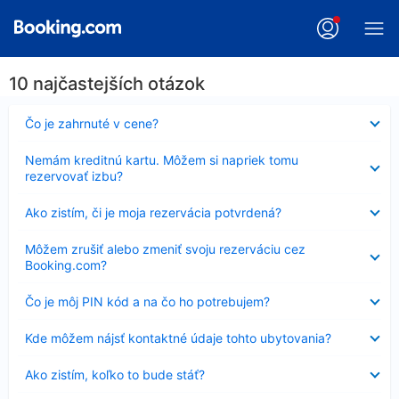
10 najčastejších otázok
Nezobrazuje
Čo je zahrnuté v cene?
sa
Nezobrazuje
Nemám kreditnú kartu. Môžem si napriek tomu
sa
rezervovať izbu?
Nezobrazuje
Ako zistím, či je moja rezervácia potvrdená?
sa
Nezobrazuje
Môžem zrušiť alebo zmeniť svoju rezerváciu cez
sa
Booking.com?
Nezobrazuje
Čo je môj PIN kód a na čo ho potrebujem?
sa
Nezobrazuje
Kde môžem nájsť kontaktné údaje tohto ubytovania?
sa
Nezobrazuje
Ako zistím, koľko to bude stáť?
sa