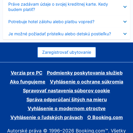
Nezobrazuje
Práve zadávam údaje o svojej kreditnej karte. Kedy
sa
budem platiť?
Nezobrazuje
Potrebuje hotel zálohu alebo platbu vopred?
sa
Nezobrazuje
Je možné požiadať prístelku alebo detskú postieľku?
sa
Zaregistrovať ubytovanie
Verzia pre PC
Podmienky poskytovania služieb
Ako fungujeme
Vyhlásenie o ochrane súkromia
Spravovať nastavenia súborov cookie
Správa odporúčaní šitých na mieru
Vyhlásenie o modernom otroctve
Vyhlásenie o ľudských právach
O Booking.com
Autorské práva © 1996–2026 Booking.com™. Všetky