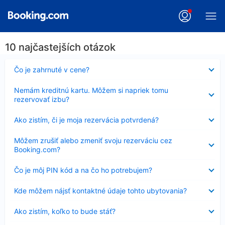
10 najčastejších otázok
Nezobrazuje
Čo je zahrnuté v cene?
sa
Nezobrazuje
Nemám kreditnú kartu. Môžem si napriek tomu
sa
rezervovať izbu?
Nezobrazuje
Ako zistím, či je moja rezervácia potvrdená?
sa
Nezobrazuje
Môžem zrušiť alebo zmeniť svoju rezerváciu cez
sa
Booking.com?
Nezobrazuje
Čo je môj PIN kód a na čo ho potrebujem?
sa
Nezobrazuje
Kde môžem nájsť kontaktné údaje tohto ubytovania?
sa
Nezobrazuje
Ako zistím, koľko to bude stáť?
sa