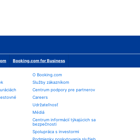
erom
Booking.com for Business
O Booking.com
ek
Služby zákazníkom
auráciách
Centrum podpory pre partnerov
cestovné
Careers
Udržateľnosť
Médiá
Centrum informácií týkajúcich sa
bezpečnosti
Spolupráca s investormi
Podmienky poskytovania služieb