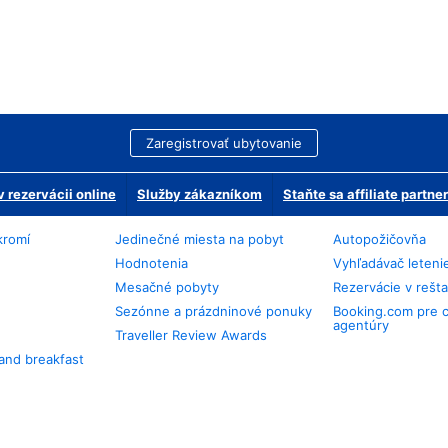
Zaregistrovať ubytovanie
 rezervácii online
Služby zákazníkom
Staňte sa affiliate partn
kromí
Jedinečné miesta na pobyt
Autopožičovňa
Hodnotenia
Vyhľadávač leteni
Mesačné pobyty
Rezervácie v rešt
Sezónne a prázdninové ponuky
Booking.com pre 
agentúry
Traveller Review Awards
and breakfast