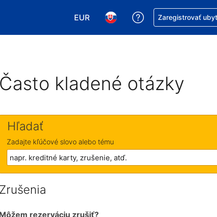
EUR
Získajte pomoc s r
Zaregistrovať uby
Vybrať menu. Momentálne máte zvol
Vybrať jazyk. Momentálne mát
Často kladené otázky
Hľadať
Zadajte kľúčové slovo alebo tému
Zrušenia
Môžem rezerváciu zrušiť?