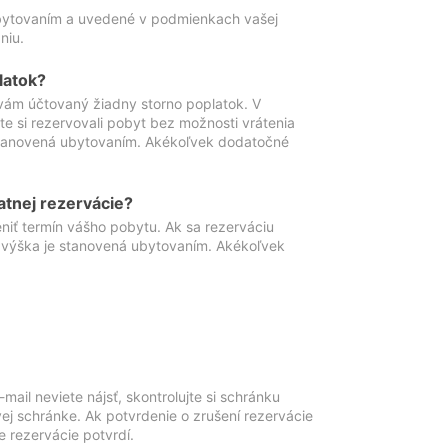
ubytovaním a uvedené v podmienkach vašej
niu.
latok?
vám účtovaný žiadny storno poplatok. V
te si rezervovali pobyt bez možnosti vrátenia
 stanovená ubytovaním. Akékoľvek dodatočné
atnej rezervácie?
niť termín vášho pobytu. Ak sa rezerváciu
o výška je stanovená ubytovaním. Akékoľvek
mail neviete nájsť, skontrolujte si schránku
vej schránke. Ak potvrdenie o zrušení rezervácie
 rezervácie potvrdí.