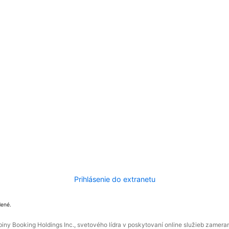
Prihlásenie do extranetu
dené.
ny Booking Holdings Inc., svetového lídra v poskytovaní online služieb zamera