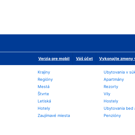
Verzia pre mobil
Váš účet
Vykonajte zmeny v
Krajiny
Ubytovania v sú
Regióny
Apartmány
Mestá
Rezorty
Štvrte
Vily
Letiská
Hostely
Hotely
Ubytovania bed 
Zaujímavé miesta
Penzióny