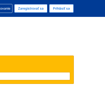
ezerváciou
tovanie
Zaregistrovať sa
Prihlásiť sa
enú menu EUR
e zvolený jazyk V slovenčine