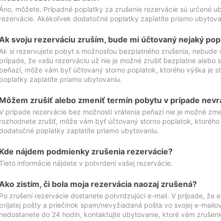
Áno, môžete. Prípadné poplatky za zrušenie rezervácie sú určené 
rezervácie. Akékoľvek dodatočné poplatky zaplatíte priamo ubytova
Ak svoju rezerváciu zruším, bude mi účtovaný nejaký pop
Ak si rezervujete pobyt s možnosťou bezplatného zrušenia, nebude 
prípade, že vašu rezerváciu už nie je možné zrušiť bezplatne alebo s
peňazí, môže vám byť účtovaný storno poplatok, ktorého výška je
poplatky zaplatíte priamo ubytovaniu.
Môžem zrušiť alebo zmeniť termín pobytu v prípade nevr
V prípade rezervácie bez možnosti vrátenia peňazí nie je možné zme
rozhodnete zrušiť, môže vám byť účtovaný storno poplatok, ktoréh
dodatočné poplatky zaplatíte priamo ubytovaniu.
Kde nájdem podmienky zrušenia rezervácie?
Tieto informácie nájdete v potvrdení vašej rezervácie.
Ako zistím, či bola moja rezervácia naozaj zrušená?
Po zrušení rezervácie dostanete potvrdzujúci e-mail. V prípade, že e-
prijatej pošty a priečinok spam/nevyžiadaná pošta vo svojej e-mailo
nedostanete do 24 hodín, kontaktujte ubytovanie, ktoré vám zrušenie