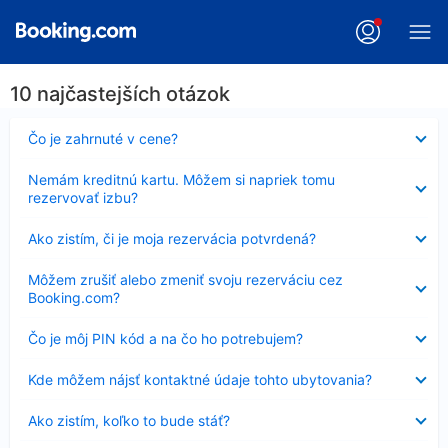
10 najčastejších otázok
Nezobrazuje
Čo je zahrnuté v cene?
sa
Nezobrazuje
Nemám kreditnú kartu. Môžem si napriek tomu
sa
rezervovať izbu?
Nezobrazuje
Ako zistím, či je moja rezervácia potvrdená?
sa
Nezobrazuje
Môžem zrušiť alebo zmeniť svoju rezerváciu cez
sa
Booking.com?
Nezobrazuje
Čo je môj PIN kód a na čo ho potrebujem?
sa
Nezobrazuje
Kde môžem nájsť kontaktné údaje tohto ubytovania?
sa
Nezobrazuje
Ako zistím, koľko to bude stáť?
sa