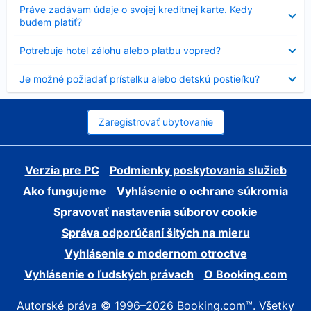
Nezobrazuje
Práve zadávam údaje o svojej kreditnej karte. Kedy
sa
budem platiť?
Nezobrazuje
Potrebuje hotel zálohu alebo platbu vopred?
sa
Nezobrazuje
Je možné požiadať prístelku alebo detskú postieľku?
sa
Zaregistrovať ubytovanie
Verzia pre PC
Podmienky poskytovania služieb
Ako fungujeme
Vyhlásenie o ochrane súkromia
Spravovať nastavenia súborov cookie
Správa odporúčaní šitých na mieru
Vyhlásenie o modernom otroctve
Vyhlásenie o ľudských právach
O Booking.com
Autorské práva © 1996–2026 Booking.com™. Všetky