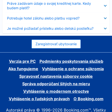
Nezobrazuje
Práve zadávam údaje o svojej kreditnej karte. Kedy
sa
budem platiť?
Nezobrazuje
Potrebuje hotel zálohu alebo platbu vopred?
sa
Nezobrazuje
Je možné požiadať prístelku alebo detskú postieľku?
sa
Zaregistrovať ubytovanie
Verzia pre PC
Podmienky poskytovania služieb
Ako fungujeme
Vyhlásenie o ochrane súkromia
Spravovať nastavenia súborov cookie
Správa odporúčaní šitých na mieru
Vyhlásenie o modernom otroctve
Vyhlásenie o ľudských právach
O Booking.com
Autorské práva © 1996–2026 Booking.com™. Všetky