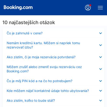
10 najčastejších otázok
Nezobrazuje
Čo je zahrnuté v cene?
sa
Nezobrazuje
Nemám kreditnú kartu. Môžem si napriek tomu
sa
rezervovať izbu?
Nezobrazuje
Ako zistím, či je moja rezervácia potvrdená?
sa
Nezobrazuje
Môžem zrušiť alebo zmeniť svoju rezerváciu cez
sa
Booking.com?
Nezobrazuje
Čo je môj PIN kód a na čo ho potrebujem?
sa
Nezobrazuje
Kde môžem nájsť kontaktné údaje tohto ubytovania?
sa
Nezobrazuje
Ako zistím, koľko to bude stáť?
sa