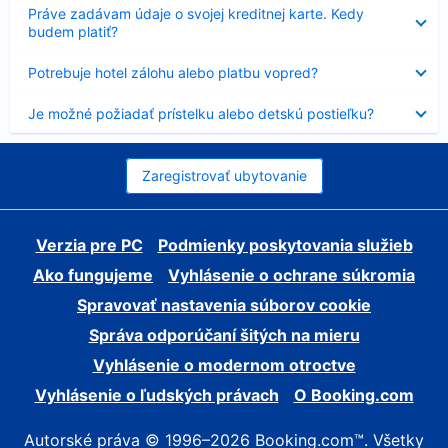
Nezobrazuje
Práve zadávam údaje o svojej kreditnej karte. Kedy
sa
budem platiť?
Nezobrazuje
Potrebuje hotel zálohu alebo platbu vopred?
sa
Nezobrazuje
Je možné požiadať prístelku alebo detskú postieľku?
sa
Zaregistrovať ubytovanie
Verzia pre PC
Podmienky poskytovania služieb
Ako fungujeme
Vyhlásenie o ochrane súkromia
Spravovať nastavenia súborov cookie
Správa odporúčaní šitých na mieru
Vyhlásenie o modernom otroctve
Vyhlásenie o ľudských právach
O Booking.com
Autorské práva © 1996–2026 Booking.com™. Všetky