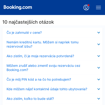
10 najčastejších otázok
Nezobrazuje
Čo je zahrnuté v cene?
sa
Nezobrazuje
Nemám kreditnú kartu. Môžem si napriek tomu
sa
rezervovať izbu?
Nezobrazuje
Ako zistím, či je moja rezervácia potvrdená?
sa
Nezobrazuje
Môžem zrušiť alebo zmeniť svoju rezerváciu cez
sa
Booking.com?
Nezobrazuje
Čo je môj PIN kód a na čo ho potrebujem?
sa
Nezobrazuje
Kde môžem nájsť kontaktné údaje tohto ubytovania?
sa
Nezobrazuje
Ako zistím, koľko to bude stáť?
sa