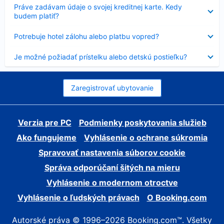
Nezobrazuje
Práve zadávam údaje o svojej kreditnej karte. Kedy
sa
budem platiť?
Nezobrazuje
Potrebuje hotel zálohu alebo platbu vopred?
sa
Nezobrazuje
Je možné požiadať prístelku alebo detskú postieľku?
sa
Zaregistrovať ubytovanie
Verzia pre PC
Podmienky poskytovania služieb
Ako fungujeme
Vyhlásenie o ochrane súkromia
Spravovať nastavenia súborov cookie
Správa odporúčaní šitých na mieru
Vyhlásenie o modernom otroctve
Vyhlásenie o ľudských právach
O Booking.com
Autorské práva © 1996–2026 Booking.com™. Všetky