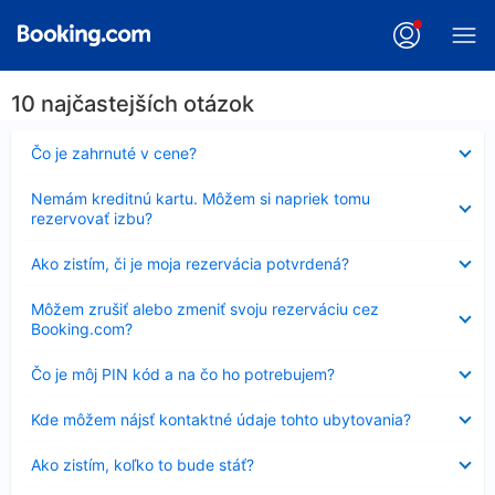
10 najčastejších otázok
Nezobrazuje
Čo je zahrnuté v cene?
sa
Nezobrazuje
Nemám kreditnú kartu. Môžem si napriek tomu
sa
rezervovať izbu?
Nezobrazuje
Ako zistím, či je moja rezervácia potvrdená?
sa
Nezobrazuje
Môžem zrušiť alebo zmeniť svoju rezerváciu cez
sa
Booking.com?
Nezobrazuje
Čo je môj PIN kód a na čo ho potrebujem?
sa
Nezobrazuje
Kde môžem nájsť kontaktné údaje tohto ubytovania?
sa
Nezobrazuje
Ako zistím, koľko to bude stáť?
sa