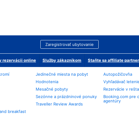
Zaregistrovať ubytovanie
 rezervácii online
Služby zákazníkom
Staňte sa affiliate partn
kromí
Jedinečné miesta na pobyt
Autopožičovňa
Hodnotenia
Vyhľadávač leteni
Mesačné pobyty
Rezervácie v rešt
Sezónne a prázdninové ponuky
Booking.com pre 
agentúry
Traveller Review Awards
and breakfast