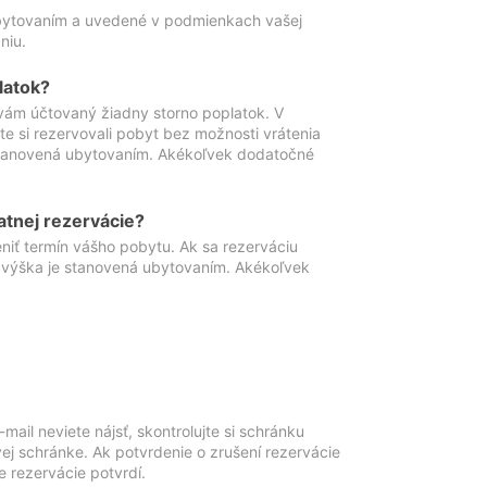
ubytovaním a uvedené v podmienkach vašej
niu.
latok?
vám účtovaný žiadny storno poplatok. V
te si rezervovali pobyt bez možnosti vrátenia
 stanovená ubytovaním. Akékoľvek dodatočné
atnej rezervácie?
niť termín vášho pobytu. Ak sa rezerváciu
o výška je stanovená ubytovaním. Akékoľvek
mail neviete nájsť, skontrolujte si schránku
vej schránke. Ak potvrdenie o zrušení rezervácie
 rezervácie potvrdí.