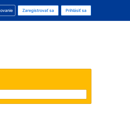
ezerváciou
tovanie
Zaregistrovať sa
Prihlásiť sa
enú menu EUR
e zvolený jazyk V slovenčine