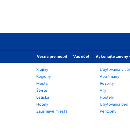
Verzia pre mobil
Váš účet
Vykonajte zmeny v
Krajiny
Ubytovania v sú
Regióny
Apartmány
Mestá
Rezorty
Štvrte
Vily
Letiská
Hostely
Hotely
Ubytovania bed 
Zaujímavé miesta
Penzióny