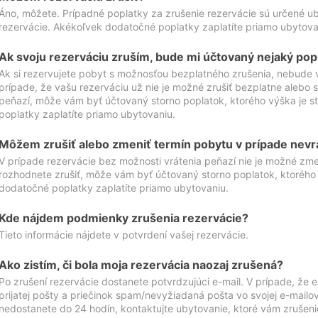
Áno, môžete. Prípadné poplatky za zrušenie rezervácie sú určené 
rezervácie. Akékoľvek dodatočné poplatky zaplatíte priamo ubytova
Ak svoju rezerváciu zruším, bude mi účtovaný nejaký pop
Ak si rezervujete pobyt s možnosťou bezplatného zrušenia, nebude 
prípade, že vašu rezerváciu už nie je možné zrušiť bezplatne alebo s
peňazí, môže vám byť účtovaný storno poplatok, ktorého výška je
poplatky zaplatíte priamo ubytovaniu.
Môžem zrušiť alebo zmeniť termín pobytu v prípade nevr
V prípade rezervácie bez možnosti vrátenia peňazí nie je možné zme
rozhodnete zrušiť, môže vám byť účtovaný storno poplatok, ktoréh
dodatočné poplatky zaplatíte priamo ubytovaniu.
Kde nájdem podmienky zrušenia rezervácie?
Tieto informácie nájdete v potvrdení vašej rezervácie.
Ako zistím, či bola moja rezervácia naozaj zrušená?
Po zrušení rezervácie dostanete potvrdzujúci e-mail. V prípade, že e-
prijatej pošty a priečinok spam/nevyžiadaná pošta vo svojej e-mailo
nedostanete do 24 hodín, kontaktujte ubytovanie, ktoré vám zrušenie