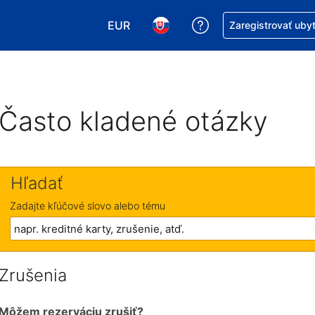
EUR
Získajte pomoc s r
Zaregistrovať uby
Vybrať menu. Momentálne máte zvol
Vybrať jazyk. Momentálne mát
Často kladené otázky
Hľadať
Zadajte kľúčové slovo alebo tému
Zrušenia
Môžem rezerváciu zrušiť?