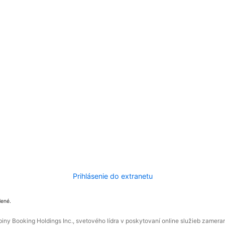
Prihlásenie do extranetu
dené.
ny Booking Holdings Inc., svetového lídra v poskytovaní online služieb zamera