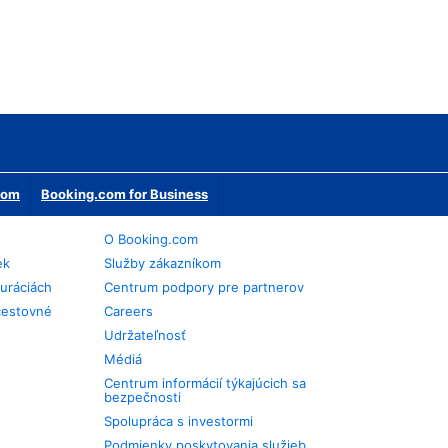
erom
Booking.com for Business
O Booking.com
ek
Služby zákazníkom
auráciách
Centrum podpory pre partnerov
cestovné
Careers
Udržateľnosť
Médiá
Centrum informácií týkajúcich sa
bezpečnosti
Spolupráca s investormi
Podmienky poskytovania služieb