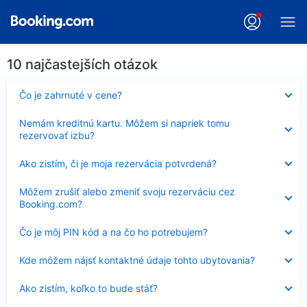
10 najčastejších otázok
Nezobrazuje
Čo je zahrnuté v cene?
sa
Nezobrazuje
Nemám kreditnú kartu. Môžem si napriek tomu
sa
rezervovať izbu?
Nezobrazuje
Ako zistím, či je moja rezervácia potvrdená?
sa
Nezobrazuje
Môžem zrušiť alebo zmeniť svoju rezerváciu cez
sa
Booking.com?
Nezobrazuje
Čo je môj PIN kód a na čo ho potrebujem?
sa
Nezobrazuje
Kde môžem nájsť kontaktné údaje tohto ubytovania?
sa
Nezobrazuje
Ako zistím, koľko to bude stáť?
sa