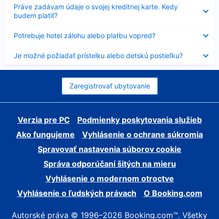
Nezobrazuje
Práve zadávam údaje o svojej kreditnej karte. Kedy
sa
budem platiť?
Nezobrazuje
Potrebuje hotel zálohu alebo platbu vopred?
sa
Nezobrazuje
Je možné požiadať prístelku alebo detskú postieľku?
sa
Zaregistrovať ubytovanie
Verzia pre PC
Podmienky poskytovania služieb
Ako fungujeme
Vyhlásenie o ochrane súkromia
Spravovať nastavenia súborov cookie
Správa odporúčaní šitých na mieru
Vyhlásenie o modernom otroctve
Vyhlásenie o ľudských právach
O Booking.com
Autorské práva © 1996–2026 Booking.com™. Všetky