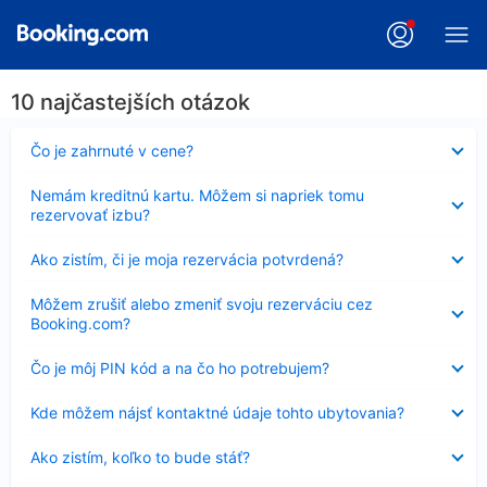
10 najčastejších otázok
Nezobrazuje
Čo je zahrnuté v cene?
sa
Nezobrazuje
Nemám kreditnú kartu. Môžem si napriek tomu
sa
rezervovať izbu?
Nezobrazuje
Ako zistím, či je moja rezervácia potvrdená?
sa
Nezobrazuje
Môžem zrušiť alebo zmeniť svoju rezerváciu cez
sa
Booking.com?
Nezobrazuje
Čo je môj PIN kód a na čo ho potrebujem?
sa
Nezobrazuje
Kde môžem nájsť kontaktné údaje tohto ubytovania?
sa
Nezobrazuje
Ako zistím, koľko to bude stáť?
sa