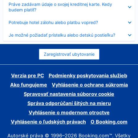
Nezobrazuje
Práve zadávam údaje o svojej kreditnej karte. Kedy
sa
budem platiť?
Nezobrazuje
Potrebuje hotel zálohu alebo platbu vopred?
sa
Nezobrazuje
Je možné požiadať prístelku alebo detskú postieľku?
sa
Zaregistrovať ubytovanie
Verzia pre PC
Podmienky poskytovania služieb
Ako fungujeme
Vyhlásenie o ochrane súkromia
Spravovať nastavenia súborov cookie
Správa odporúčaní šitých na mieru
Vyhlásenie o modernom otroctve
Vyhlásenie o ľudských právach
O Booking.com
Autorské práva © 1996–2026 Booking.com™. Všetky